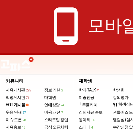
phone_android
모바일
커뮤니티
재학생
자유게시판
정보·리뷰
학과 TALK
학생회
225
2
41
익명게시판
대학원
이중전공
강의평가
711
학생식
HOT 게시물
연애상담
└ 쿠플라이
restaurant
24
웃음·연재
미용·패션
강의자료·족보
셔틀버스 
57
7
이슈·토론
스타트업·창업
동아리
열람실 (실
28
14
자유홍보
공식 오픈채팅
스터디
수강신청 
18
4