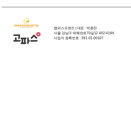
캠퍼스프렌즈 | 대표 : 박종찬
서울 강남구 테헤란로70길12 402-418A
사업자 등록번호 : 391-01-00107