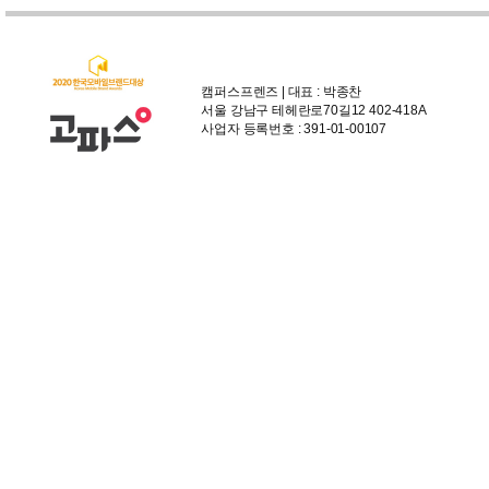
캠퍼스프렌즈 | 대표 : 박종찬
서울 강남구 테헤란로70길12 402-418A
사업자 등록번호 : 391-01-00107