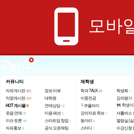
phone_android
모바일
커뮤니티
재학생
자유게시판
정보·리뷰
학과 TALK
학생회
202
54
1
익명게시판
대학원
이중전공
강의평가
733
학생식
HOT 게시물
연애상담
└ 쿠플라이
restaurant
13
웃음·연재
미용·패션
강의자료·족보
셔틀버스 
72
5
1
이슈·토론
스타트업·창업
동아리
열람실 (실
18
1
6
자유홍보
공식 오픈채팅
스터디
수강신청 
9
1