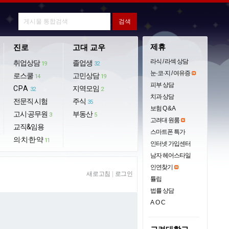
제휴
진로
고대 교우
라식 / 라섹 상담
취업상담
졸업생
19
32
눈·코·지 / 여유증
로스쿨
고민상담
14
19
피부 상담
CPA
지역모임
32
2
치과 상담
전문직 시험
주식
35
보험 Q & A
고시·공무원
부동산
3
5
고려대 원룸
교직&임용
스마트폰 특가
의·치·한·약
11
인터넷 가입센터
남자 헤어스타일
인연찾기
새로고침
|
로그인
튤립
법률 상담
AOC