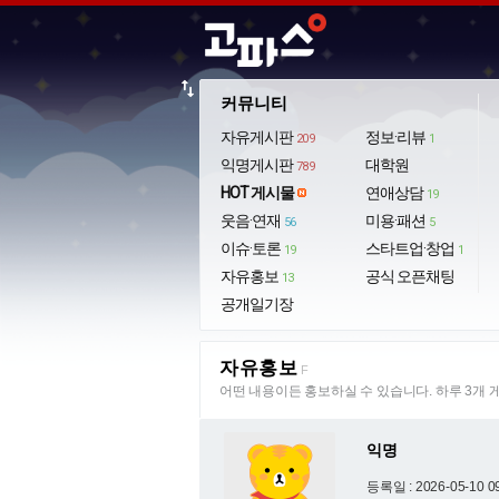
import_export
커뮤니티
자유게시판
정보·리뷰
209
1
익명게시판
대학원
789
HOT 게시물
연애상담
19
웃음·연재
미용·패션
56
5
이슈·토론
스타트업·창업
19
1
자유홍보
공식 오픈채팅
13
공개일기장
자유홍보
F
어떤 내용이든 홍보하실 수 있습니다. 하루 3개 
익명
등록일 : 2026-05-10 0