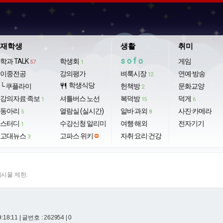
재학생
생활
취미
sofo
학과 TALK
학생회
게임
57
1
이중전공
강의평가
벼룩시장
연예·방송
12
학생식당
└ 쿠플라이
restaurant
헌책방
문화교양
2
강의자료·족보
셔틀버스 노선
복덕방
덕게
1
15
6
동아리
열람실 (실시간)
알바·과외
사진·카메라
5
8
스터디
수강신청 알리미
여행·해외
전자기기
1
고대뉴스
고파스 위키
자취·요리·건강
3
게시물 제한.
9:18:11
| 글번호 : 262954 | 0