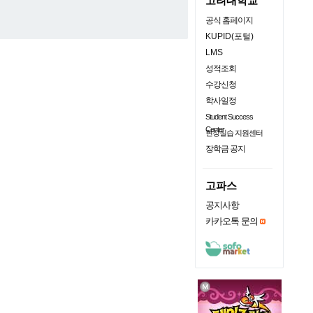
고려대학교
공식 홈페이지
KUPID(포털)
LMS
성적조회
수강신청
학사일정
Student Success
Center
현장실습 지원센터
장학금 공지
고파스
공지사항
카카오톡 문의