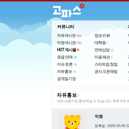
import_export
커뮤니티
자유게시판
정보·리뷰
204
익명게시판
대학원
722
1
HOT 게시물
연애상담
13
웃음·연재
미용·패션
68
5
이슈·토론
스타트업·창업
18
자유홍보
공식 오픈채팅
12
공개일기장
자유홍보
F
어떤 내용이든 홍보하실 수 있습니다. 하루 3개 
익명
등록일 : 2026-05-08 2