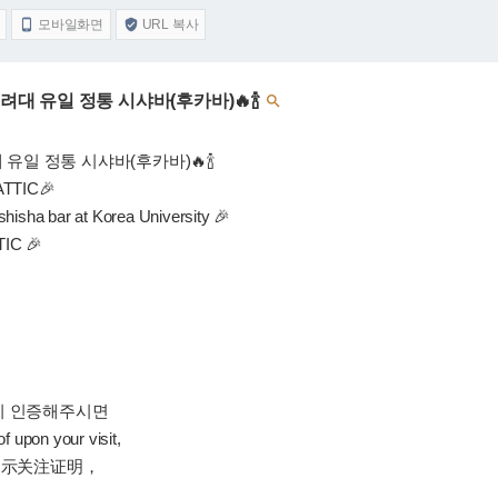
모바일화면
URL 복사


 애틱] 고려대 유일 정통 시샤바(후카바)🔥🍾

] 고려대 유일 정통 시샤바(후카바)🔥🍾
TIC🎉
shisha bar at Korea University 🎉
C 🎉
시 인증해주시면
f upon your visit,
店时出示关注证明，