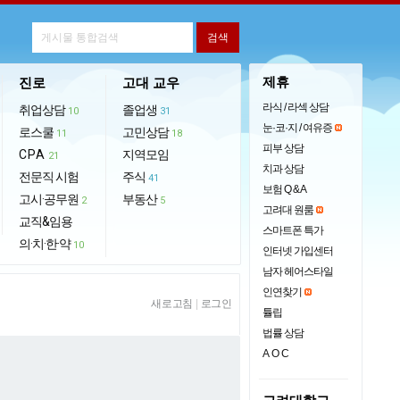
제휴
진로
고대 교우
라식 / 라섹 상담
취업상담
졸업생
10
31
눈·코·지 / 여유증
로스쿨
고민상담
11
18
피부 상담
CPA
지역모임
21
치과 상담
전문직 시험
주식
41
보험 Q & A
고시·공무원
부동산
2
5
고려대 원룸
교직&임용
스마트폰 특가
의·치·한·약
10
인터넷 가입센터
남자 헤어스타일
인연찾기
새로고침
|
로그인
튤립
법률 상담
AOC