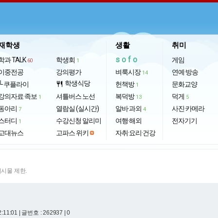
재학생
생활
취미
sofo
학과 TALK
학생회
게임
60
1
이중전공
강의평가
벼룩시장
연예·방송
14
학생식당
└ 쿠플라이
restaurant
헌책방
문화교양
1
강의자료·족보
셔틀버스 노선
복덕방
덕게
1
13
5
동아리
열람실 (실시간)
알바·과외
사진·카메라
7
4
스터디
수강신청 알리미
여행·해외
전자기기
1
고대뉴스
고파스 위키
자취·요리·건강
게시물 제한.
2:11:01
| 글번호 : 262937 | 0