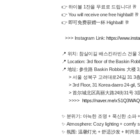
👉 하이볼 1잔을 무료로 드립니다! 🥂
👉 You will receive one free highball! 🥂
👉 即可免费获赠一杯 Highball! 🥂
>>> Instagram Link:
https://www.inst
📍 위치: 참살이길 배스킨라빈스 건물 
📍 Location: 3rd floor of the Baskin Rob
📍 地址: 参生路 Baskin Robbins 大楼 
> 서울 성북구 고려대로24길 31 3층
> 3rd Floor, 31 Korea-daero 24-gil, S
> 首尔城北区高丽大路24街31号 3层
>>>>
https://naver.me/xS1Q3WAQ
✨ 분위기: 아늑한 조명 + 푹신한 소파 
✨ Atmosphere: Cozy lighting + comfy s
✨ 氛围: 温馨灯光 + 舒适沙发 + 时尚