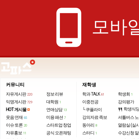
phone_android
모바일
커뮤니티
재학생
자유게시판
정보·리뷰
학과 TALK
학생회
220
61
1
익명게시판
대학원
이중전공
강의평가
729
1
학생식
HOT 게시물
연애상담
└ 쿠플라이
restaurant
13
웃음·연재
미용·패션
강의자료·족보
셔틀버스 
65
7
이슈·토론
스타트업·창업
동아리
열람실 (실
20
8
자유홍보
공식 오픈채팅
스터디
수강신청 
11
1