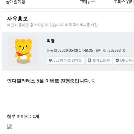
공개일기장
고대뉴스
고파스 위키
자유홍보
F
어떤 내용이든 홍보하실 수 있습니다. 하루 3개 게시물 제한.
익명
등록일 : 2026-05-08 17:48:35
| 글번호 : 262933 | 0
657
명이 읽었어요
모바일화면
URL 복



얀다필라테스 5월 이벤트 진행중입니다.

첨부 이미지 : 1개