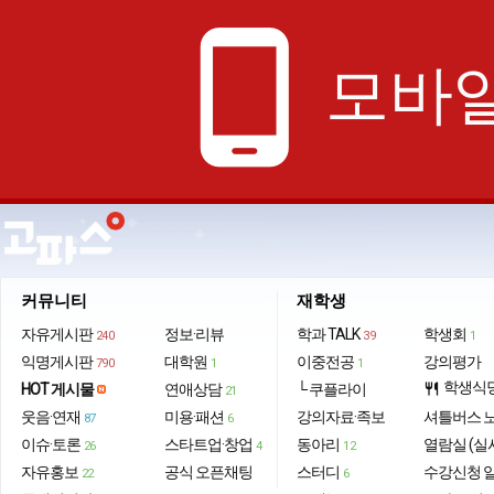
phone_android
모바일
커뮤니티
재학생
자유게시판
정보·리뷰
학과 TALK
학생회
240
39
1
익명게시판
대학원
이중전공
강의평가
790
1
1
학생식
HOT 게시물
연애상담
└ 쿠플라이
restaurant
21
웃음·연재
미용·패션
강의자료·족보
셔틀버스 
87
6
이슈·토론
스타트업·창업
동아리
열람실 (실
26
4
12
자유홍보
공식 오픈채팅
스터디
수강신청 
22
6