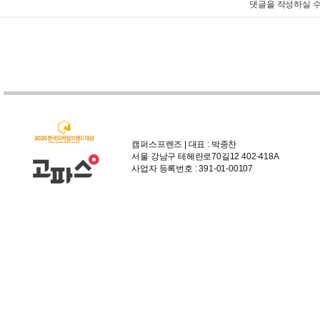
댓글을 작성하실 수
캠퍼스프렌즈 | 대표 : 박종찬
서울 강남구 테헤란로70길12 402-418A
사업자 등록번호 : 391-01-00107