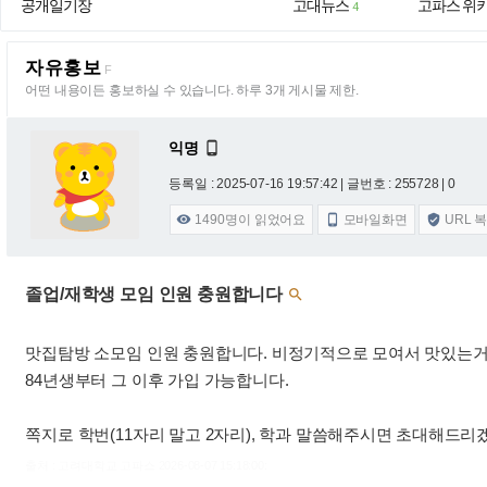
공개일기장
고대뉴스
고파스 위
4
자유홍보
F
어떤 내용이든 홍보하실 수 있습니다. 하루 3개 게시물 제한.
익명

등록일 : 2025-07-16 19:57:42
| 글번호 : 255728 | 0
1490
명이 읽었어요
모바일화면
URL 



졸업/재학생 모임 인원 충원합니다

맛집탐방 소모임 인원 충원합니다. 비정기적으로 모여서 맛있는거
84년생부터 그 이후 가입 가능합니다.
쪽지로 학번(11자리 말고 2자리), 학과 말씀해주시면 초대해드리
출처 : 고려대학교 고파스 2026-08-07 15:18:00: