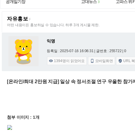
공개일기장
고대뉴스
고파스 위
3
자유홍보
F
어떤 내용이든 홍보하실 수 있습니다. 하루 3개 게시물 제한.
익명
등록일 : 2025-07-16 16:06:31
| 글번호 : 255722 | 0
1394
명이 읽었어요
모바일화면
URL 



[온라인/최대 2만원 지급] 일상 속 정서조절 연구 우울한 참가
첨부 이미지 : 1개