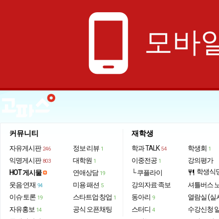
phone_android
모바일
커뮤니티
재학생
자유게시판
정보·리뷰
학과 TALK
학생회
246
1
54
1
익명게시판
대학원
이중전공
강의평가
803
1
1
학생식
HOT 게시물
연애상담
└ 쿠플라이
restaurant
19
웃음·연재
미용·패션
강의자료·족보
셔틀버스 
94
5
이슈·토론
스타트업·창업
동아리
열람실 (실
19
1
9
자유홍보
공식 오픈채팅
스터디
수강신청 
14
4