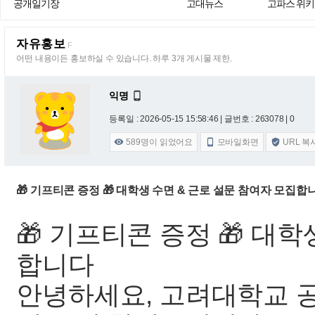
공개일기장
고대뉴스
고파스 위키
자유홍보
F
어떤 내용이든 홍보하실 수 있습니다. 하루 3개 게시물 제한.
익명

등록일 : 2026-05-15 15:58:46
| 글번호 : 263078 | 0
589
명이 읽었어요
모바일화면
URL 복



🎁 기프티콘 증정 🎁 대학생 수면 & 근로 설문 참여자 모집
🎁 기프티콘 증정 🎁 대
합니다
안녕하세요, 고려대학교 