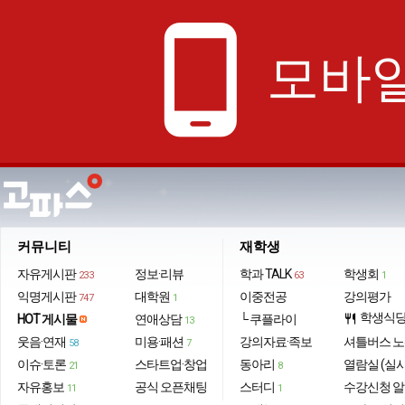
phone_android
모바일
커뮤니티
재학생
자유게시판
정보·리뷰
학과 TALK
학생회
233
63
1
익명게시판
대학원
이중전공
강의평가
747
1
학생식
HOT 게시물
연애상담
└ 쿠플라이
restaurant
13
웃음·연재
미용·패션
강의자료·족보
셔틀버스 
58
7
이슈·토론
스타트업·창업
동아리
열람실 (실
21
8
자유홍보
공식 오픈채팅
스터디
수강신청 
11
1