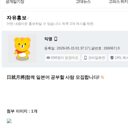
공개일기장
고대뉴스
고파스 위키
자유홍보
F
어떤 내용이든 홍보하실 수 있습니다. 하루 3개 게시물 제한.
익명

등록일 : 2026-05-15 01:37:17
| 글번호 : 263067 | 0
698
명이 읽었어요
모바일화면
URL 복



日就月將|함께 일본어 공부할 사람 모집합니다!

첨부 이미지 : 1개