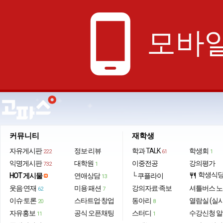
phone_android
모바일
커뮤니티
재학생
자유게시판
정보·리뷰
학과 TALK
학생회
222
61
1
익명게시판
대학원
이중전공
강의평가
732
1
학생식
HOT 게시물
연애상담
└ 쿠플라이
restaurant
13
웃음·연재
미용·패션
강의자료·족보
셔틀버스 
62
7
이슈·토론
스타트업·창업
동아리
열람실 (실
20
8
자유홍보
공식 오픈채팅
스터디
수강신청 
11
1