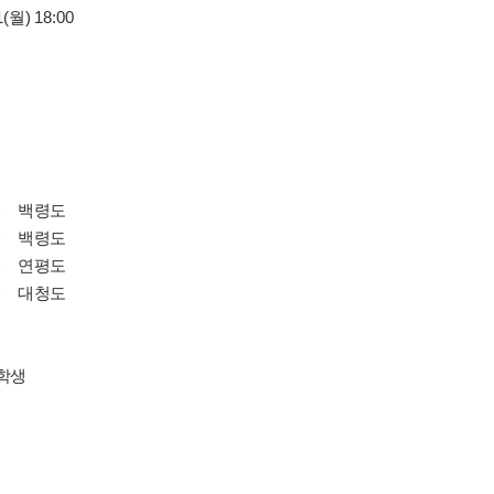
1(월) 18:00
금) 백령도
수) 백령도
금) 연평도
수) 대청도
휴학생