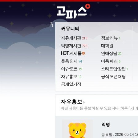
import_export
커뮤니티
자유게시판
정보·리뷰
213
1
익명게시판
대학원
775
HOT 게시물
연애상담
20
웃음·연재
미용·패션
74
6
이슈·토론
스타트업·창업
19
1
자유홍보
공식 오픈채팅
12
공개일기장
자유홍보
F
어떤 내용이든 홍보하실 수 있습니다. 하루 3개 
익명
등록일 : 2026-05-14 1