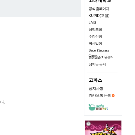
고려대학교
공식 홈페이지
KUPID(포털)
LMS
성적조회
수강신청
학사일정
Student Success
Center
현장실습 지원센터
장학금 공지
고파스
공지사항
카카오톡 문의
다.