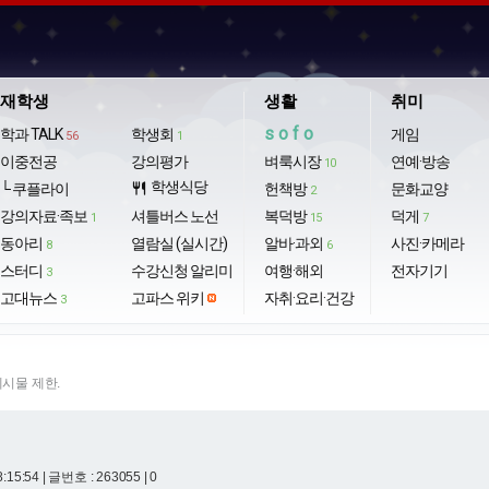
재학생
생활
취미
sofo
학과 TALK
학생회
게임
56
1
이중전공
강의평가
벼룩시장
연예·방송
10
학생식당
└ 쿠플라이
restaurant
헌책방
문화교양
2
강의자료·족보
셔틀버스 노선
복덕방
덕게
1
15
7
동아리
열람실 (실시간)
알바·과외
사진·카메라
8
6
스터디
수강신청 알리미
여행·해외
전자기기
3
고대뉴스
고파스 위키
자취·요리·건강
3
게시물 제한.
8:15:54
| 글번호 : 263055 | 0