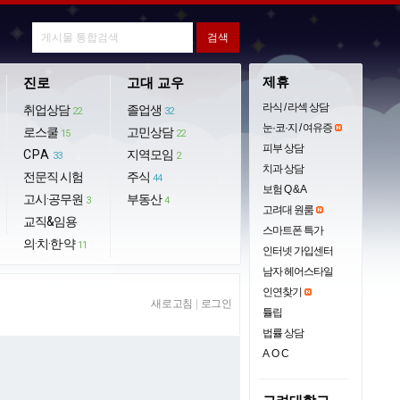
제휴
진로
고대 교우
라식 / 라섹 상담
취업상담
졸업생
22
32
눈·코·지 / 여유증
로스쿨
고민상담
15
22
피부 상담
CPA
지역모임
33
2
치과 상담
전문직 시험
주식
44
보험 Q & A
고시·공무원
부동산
3
4
고려대 원룸
교직&임용
스마트폰 특가
의·치·한·약
11
인터넷 가입센터
남자 헤어스타일
인연찾기
새로고침
|
로그인
튤립
법률 상담
AOC