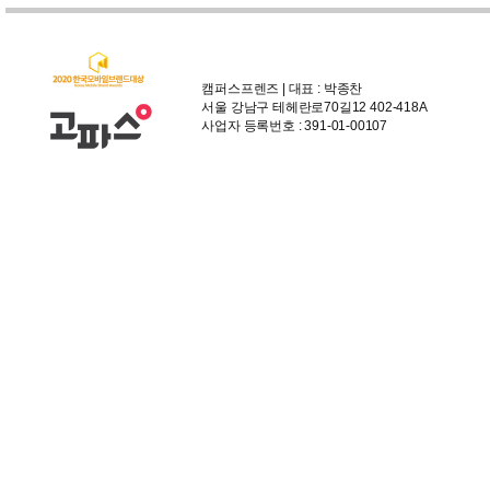
캠퍼스프렌즈 | 대표 : 박종찬
서울 강남구 테헤란로70길12 402-418A
사업자 등록번호 : 391-01-00107