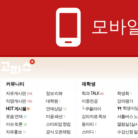
phone_android
모바일
커뮤니티
재학생
자유게시판
정보·리뷰
학과 TALK
학생회
218
60
1
익명게시판
대학원
이중전공
강의평가
730
1
학생식
HOT 게시물
연애상담
└ 쿠플라이
restaurant
13
웃음·연재
미용·패션
강의자료·족보
셔틀버스 
67
7
이슈·토론
스타트업·창업
동아리
열람실 (실
20
8
자유홍보
공식 오픈채팅
스터디
수강신청 
11
1