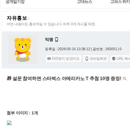
공개일기장
고대뉴스
고파스 위키
자유홍보
F
어떤 내용이든 홍보하실 수 있습니다. 하루 3개 게시물 제한.
익명

등록일 : 2026-05-14 13:38:12
| 글번호 : 263051 | 0
555
명이 읽었어요
모바일화면
URL 복



🎁 설문 참여하면 스타벅스 아메리카노 T 추첨 10명 증정!

첨부 이미지 : 1개