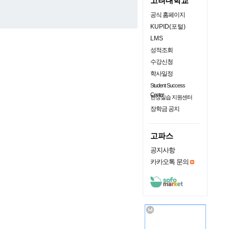
고려대학교
공식 홈페이지
KUPID(포털)
LMS
성적조회
수강신청
학사일정
Student Success
Center
현장실습 지원센터
장학금 공지
고파스
공지사항
카카오톡 문의