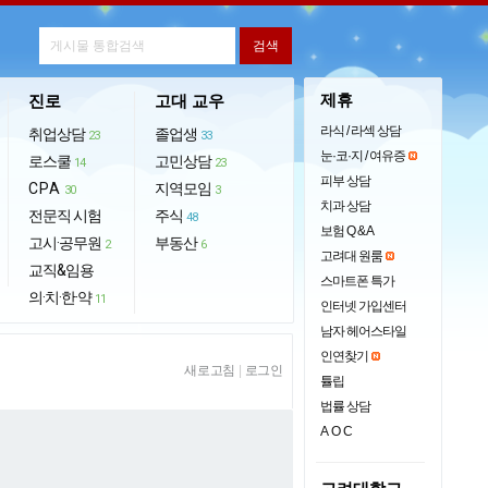
제휴
진로
고대 교우
라식 / 라섹 상담
취업상담
졸업생
23
33
눈·코·지 / 여유증
로스쿨
고민상담
14
23
피부 상담
CPA
지역모임
30
3
치과 상담
전문직 시험
주식
48
보험 Q & A
고시·공무원
부동산
2
6
고려대 원룸
교직&임용
스마트폰 특가
의·치·한·약
11
인터넷 가입센터
남자 헤어스타일
인연찾기
새로고침
|
로그인
튤립
법률 상담
AOC