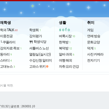
재학생
생활
취미
sofo
학과 TALK
학생회
게임
60
1
이중전공
강의평가
벼룩시장
연예·방송
10
학생식당
└ 쿠플라이
restaurant
헌책방
문화교양
1
강의자료·족보
셔틀버스 노선
복덕방
덕게
1
12
5
동아리
열람실 (실시간)
알바·과외
사진·카메라
9
6
스터디
수강신청 알리미
여행·해외
전자기기
4
고대뉴스
고파스 위키
자취·요리·건강
3
게시물 제한.
7:01:32
| 글번호 : 263031 | 0