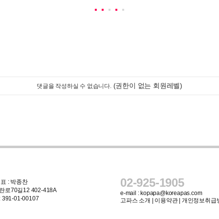
(권한이 없는 회원레벨)
댓글을 작성하실 수 없습니다.
02-925-1905
표 : 박종찬
로70길12 402-418A
e-mail :
kopapa@koreapas.com
91-01-00107
고파스 소개
|
이용약관
|
개인정보취급