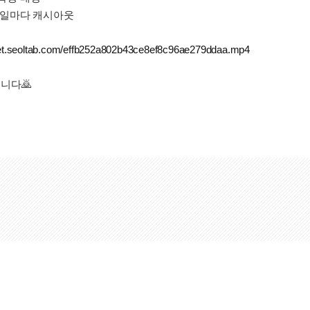
일주일마다 캐시아웃
set.seoltab.com/effb252a802b43ce8ef8c96ae279ddaa.mp4
니다🙇