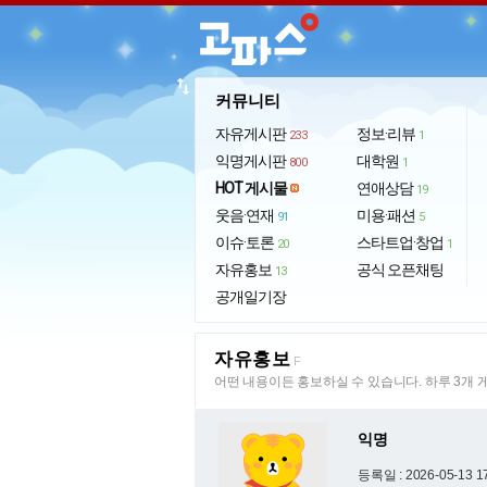
import_export
커뮤니티
자유게시판
정보·리뷰
233
1
익명게시판
대학원
800
1
HOT 게시물
연애상담
19
웃음·연재
미용·패션
91
5
이슈·토론
스타트업·창업
20
1
자유홍보
공식 오픈채팅
13
공개일기장
자유홍보
F
어떤 내용이든 홍보하실 수 있습니다. 하루 3개 
익명
등록일 : 2026-05-13 1