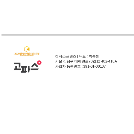
캠퍼스프렌즈 | 대표 : 박종찬
서울 강남구 테헤란로70길12 402-418A
사업자 등록번호 : 391-01-00107