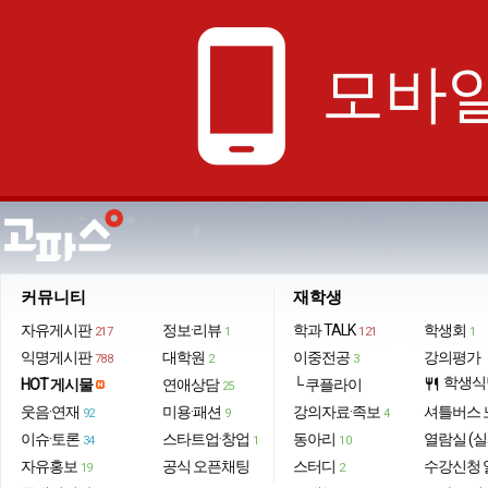
phone_android
모바일
커뮤니티
재학생
자유게시판
정보·리뷰
학과 TALK
학생회
217
1
121
1
익명게시판
대학원
이중전공
강의평가
788
2
3
학생식
HOT 게시물
연애상담
└ 쿠플라이
restaurant
25
웃음·연재
미용·패션
강의자료·족보
셔틀버스 
92
9
4
이슈·토론
스타트업·창업
동아리
열람실 (실
34
1
10
자유홍보
공식 오픈채팅
스터디
수강신청 
19
2