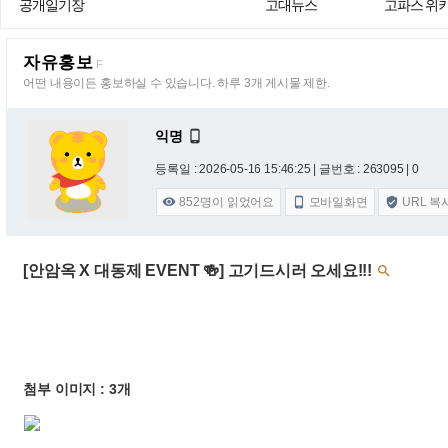
공개일기장
고대뉴스
고파스 위
자유홍보
F
어떤 내용이든 홍보하실 수 있습니다. 하루 3개 게시물 제한.
익명

등록일 : 2026-05-16 15:46:25
| 글번호 : 263095 | 0
852
명이 읽었어요
모바일화면
URL 복



[안암옥 X 대동제 EVENT 🍻] 고기드시러 오세요!!!

첨부 이미지 : 3개