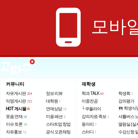
phone_android
모바일
커뮤니티
재학생
자유게시판
정보·리뷰
학과 TALK
학생회
204
60
1
익명게시판
대학원
이중전공
강의평가
722
1
학생식
HOT 게시물
연애상담
└ 쿠플라이
restaurant
13
웃음·연재
미용·패션
강의자료·족보
셔틀버스 
68
5
1
이슈·토론
스타트업·창업
동아리
열람실 (실
18
7
자유홍보
공식 오픈채팅
스터디
수강신청 
12
1