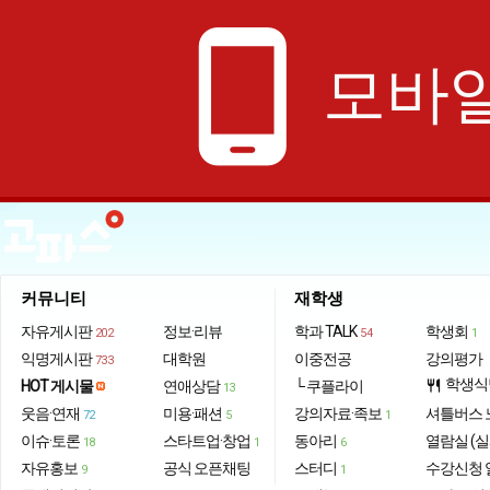
phone_android
모바일
커뮤니티
재학생
자유게시판
정보·리뷰
학과 TALK
학생회
202
54
1
익명게시판
대학원
이중전공
강의평가
733
학생식
HOT 게시물
연애상담
└ 쿠플라이
restaurant
13
웃음·연재
미용·패션
강의자료·족보
셔틀버스 
72
5
1
이슈·토론
스타트업·창업
동아리
열람실 (실
18
1
6
자유홍보
공식 오픈채팅
스터디
수강신청 
9
1