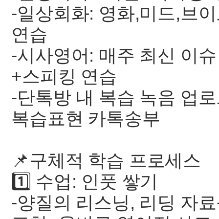
-일상회화: 영화,미드,브이
연습
-시사영어: 매주 최신 이슈
+스피킹 연습
-단톡방 내 복습 녹음 업
복습표현 카톡송부
📌구체적 학습 프로세스
1️⃣ 수업: 인풋 쌓기
-양질의 리스닝, 리딩 자료