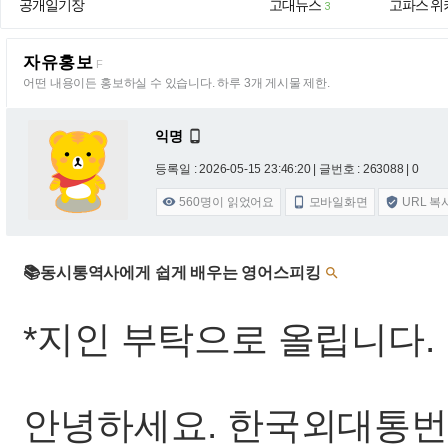
공개일기장
고대뉴스
고파스 위
3
자유홍보
F
어떤 내용이든 홍보하실 수 있습니다. 하루 3개 게시물 제한.
익명

등록일 : 2026-05-15 23:46:20
| 글번호 : 263088 | 0
560
명이 읽었어요
모바일화면
URL 복



📚동시통역사에게 쉽게 배우는 영어스피킹

*지인 부탁으로 올립니다.
안녕하세요. 한국외대통번