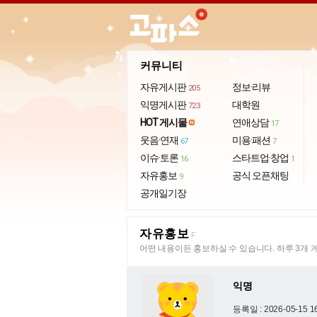
import_export
커뮤니티
자유게시판
정보·리뷰
205
익명게시판
대학원
723
HOT 게시물
연애상담
17
웃음·연재
미용·패션
67
7
이슈·토론
스타트업·창업
16
1
자유홍보
공식 오픈채팅
9
공개일기장
자유홍보
F
어떤 내용이든 홍보하실 수 있습니다. 하루 3개 
익명
등록일 : 2026-05-15 1