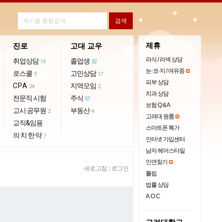
제휴
진로
고대 교우
라식 / 라섹 상담
취업상담
졸업생
14
32
눈·코·지 / 여유증
로스쿨
고민상담
9
17
피부 상담
CPA
지역모임
24
2
치과 상담
전문직 시험
주식
57
보험 Q & A
고시·공무원
부동산
2
4
고려대 원룸
교직&임용
스마트폰 특가
의·치·한·약
7
인터넷 가입센터
남자 헤어스타일
인연찾기
새로고침
|
로그인
튤립
법률 상담
AOC