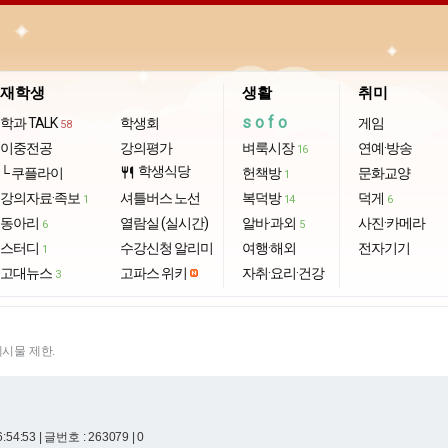
재학생
생활
취미
sofo
학과 TALK
학생회
게임
58
이중전공
강의평가
벼룩시장
연예·방송
16
학생식당
└ 쿠플라이
restaurant
헌책방
문화교양
1
강의자료·족보
셔틀버스 노선
복덕방
덕게
1
14
6
동아리
열람실 (실시간)
알바·과외
사진·카메라
6
5
스터디
수강신청 알리미
여행·해외
전자기기
1
고대뉴스
고파스 위키
자취·요리·건강
3
게시물 제한.
6:54:53
| 글번호 : 263079 | 0