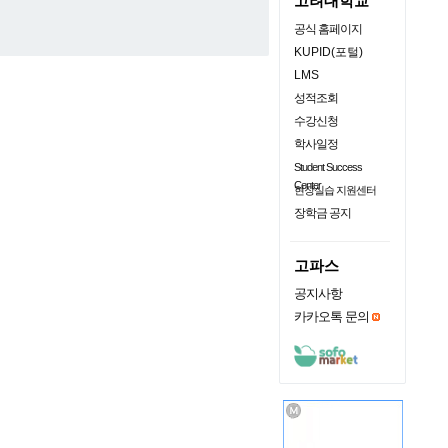
고려대학교
공식 홈페이지
KUPID(포털)
LMS
성적조회
수강신청
학사일정
Student Success
Center
현장실습 지원센터
장학금 공지
고파스
공지사항
카카오톡 문의