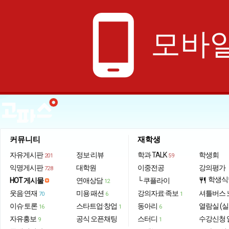
phone_android
모바일
커뮤니티
재학생
자유게시판
정보·리뷰
학과 TALK
학생회
201
59
익명게시판
대학원
이중전공
강의평가
728
학생식
HOT 게시물
연애상담
└ 쿠플라이
restaurant
12
웃음·연재
미용·패션
강의자료·족보
셔틀버스 
70
6
1
이슈·토론
스타트업·창업
동아리
열람실 (실
16
1
6
자유홍보
공식 오픈채팅
스터디
수강신청 
9
1