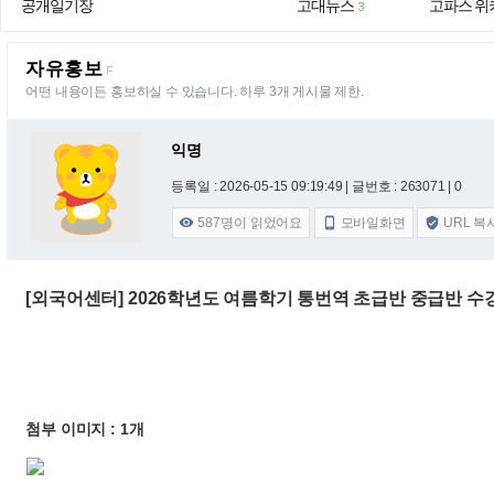
공개일기장
고대뉴스
고파스 위
3
자유홍보
F
어떤 내용이든 홍보하실 수 있습니다. 하루 3개 게시물 제한.
익명
등록일 : 2026-05-15 09:19:49
| 글번호 : 263071 | 0
587
명이 읽었어요
모바일화면
URL 복



[외국어센터] 2026학년도 여름학기 통번역 초급반 중급반 수
첨부 이미지 : 1개