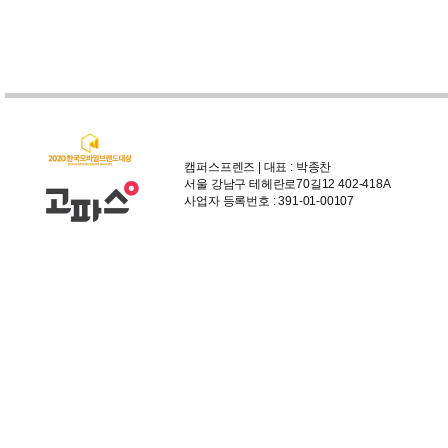
캠퍼스프렌즈 | 대표 : 박종찬
서울 강남구 테헤란로70길12 402-418A
사업자 등록번호 : 391-01-00107