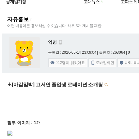
공개일기장
고대뉴스
고파스 위
3
자유홍보
F
어떤 내용이든 홍보하실 수 있습니다. 하루 3개 게시물 제한.
익명

등록일 : 2026-05-14 23:09:04
| 글번호 : 263064 | 0
912
명이 읽었어요
모바일화면
URL 복



⚠️[마감임박] 고서연 졸업생 로테이션 소개팅

첨부 이미지 : 1개