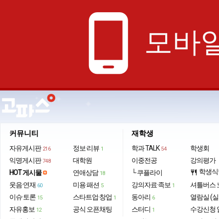
phone_android
모바일
커뮤니티
재학생
자유게시판
정보·리뷰
학과 TALK
학생회
216
1
54
익명게시판
대학원
이중전공
강의평가
748
학생식
HOT 게시물
연애상담
└ 쿠플라이
restaurant
18
웃음·연재
미용·패션
강의자료·족보
셔틀버스 
60
5
1
이슈·토론
스타트업·창업
동아리
열람실 (실
15
1
6
자유홍보
공식 오픈채팅
스터디
수강신청 
12
1