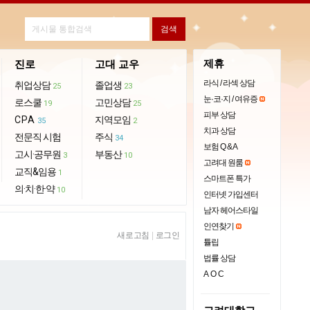
제휴
진로
고대 교우
라식 / 라섹 상담
취업상담
졸업생
25
23
눈·코·지 / 여유증
로스쿨
고민상담
19
25
피부 상담
CPA
지역모임
35
2
치과 상담
전문직 시험
주식
34
보험 Q & A
고시·공무원
부동산
3
10
고려대 원룸
교직&임용
1
스마트폰 특가
의·치·한·약
10
인터넷 가입센터
남자 헤어스타일
인연찾기
새로고침
|
로그인
튤립
법률 상담
AOC