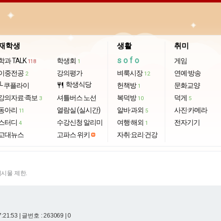
재학생
생활
취미
sofo
학과 TALK
학생회
게임
118
1
이중전공
강의평가
벼룩시장
연예·방송
2
12
학생식당
└ 쿠플라이
restaurant
헌책방
문화교양
1
강의자료·족보
셔틀버스 노선
복덕방
덕게
3
10
5
동아리
열람실 (실시간)
알바·과외
사진·카메라
11
5
스터디
수강신청 알리미
여행·해외
전자기기
4
1
고대뉴스
고파스 위키
자취·요리·건강
게시물 제한.
7:21:53
| 글번호 : 263069 | 0