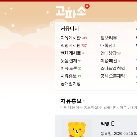
import_export
커뮤니티
자유게시판
정보·리뷰
208
1
익명게시판
대학원
737
2
HOT 게시물
연애상담
29
웃음·연재
미용·패션
95
3
이슈·토론
스타트업·창업
30
자유홍보
공식 오픈채팅
19
공개일기장
자유홍보
F
어떤 내용이든 홍보하실 수 있습니다. 하루 3개 
익명

등록일 : 2026-05-15 0