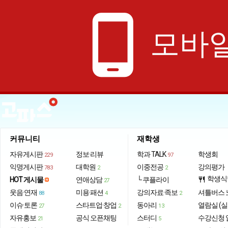
phone_android
모바일
커뮤니티
재학생
자유게시판
정보·리뷰
학과 TALK
학생회
229
97
익명게시판
대학원
이중전공
강의평가
783
2
2
학생식
HOT 게시물
연애상담
└ 쿠플라이
restaurant
27
웃음·연재
미용·패션
강의자료·족보
셔틀버스 
88
4
2
이슈·토론
스타트업·창업
동아리
열람실 (실
27
2
13
자유홍보
공식 오픈채팅
스터디
수강신청 
21
5