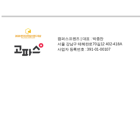
캠퍼스프렌즈 | 대표 : 박종찬
서울 강남구 테헤란로70길12 402-418A
사업자 등록번호 : 391-01-00107