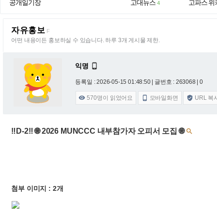
공개일기장
고대뉴스
고파스 위
4
자유홍보
F
어떤 내용이든 홍보하실 수 있습니다. 하루 3개 게시물 제한.
익명

등록일 : 2026-05-15 01:48:50
| 글번호 : 263068 | 0
570
명이 읽었어요
모바일화면
URL 복



‼️D-2‼️ 🌐 2026 MUNCCC 내부참가자 오피서 모집 🌐

첨부 이미지 : 2개