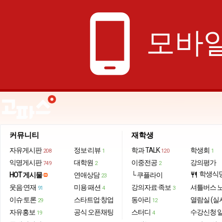
phone_android
모바일
커뮤니티
재학생
자유게시판
정보·리뷰
학과 TALK
학생회
208
1
120
1
익명게시판
대학원
이중전공
강의평가
749
2
2
학생식
HOT 게시물
연애상담
└ 쿠플라이
restaurant
23
웃음·연재
미용·패션
강의자료·족보
셔틀버스 
91
4
3
이슈·토론
스타트업·창업
동아리
열람실 (실
29
12
자유홍보
공식 오픈채팅
스터디
수강신청 
19
4