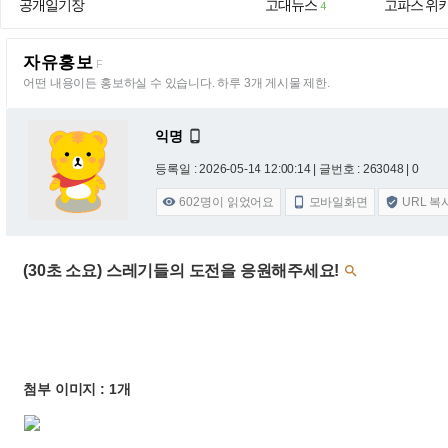
공개일기장
고대뉴스
고파스 위
4
자유홍보
F
어떤 내용이든 홍보하실 수 있습니다. 하루 3개 게시물 제한.
익명

등록일 : 2026-05-14 12:00:14
| 글번호 : 263048 | 0
602
명이 읽었어요
모바일화면
URL 복



(30초 소요) 스레기들의 도전을 응원해주세요!

첨부 이미지 : 1개