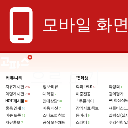
phone_android
모바일 화
으로 보기
커뮤니티
재학생
자유게시판
정보·리뷰
학과 TALK
학생회
255
49
1
익명게시판
대학원
이중전공
강의평가
768
2
학생식
HOT 게시물
연애상담
└ 쿠플라이
restaurant
20
웃음·연재
미용·패션
강의자료·족보
셔틀버스 
65
7
이슈·토론
스타트업·창업
동아리
열람실 (실
18
9
자유홍보
공식 오픈채팅
스터디
수강신청 
7
3