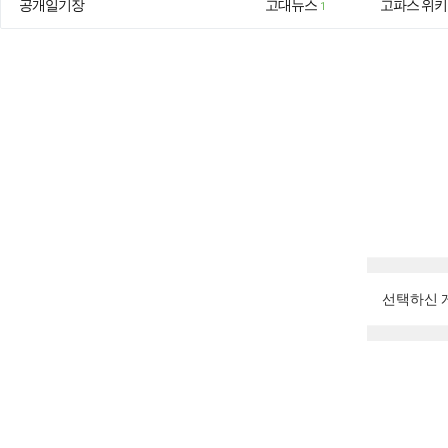
공개일기장
고대뉴스
고파스 위키
1
선택하신 