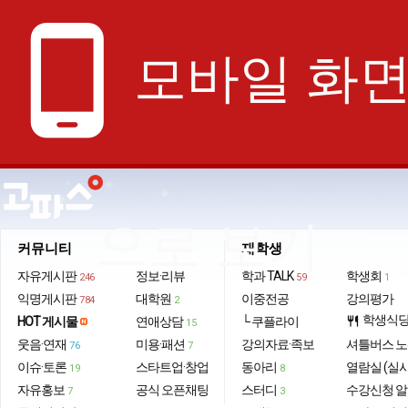
phone_android
모바일 화
으로 보기
커뮤니티
재학생
자유게시판
정보·리뷰
학과 TALK
학생회
246
59
1
익명게시판
대학원
이중전공
강의평가
784
2
학생식
HOT 게시물
연애상담
└ 쿠플라이
restaurant
15
웃음·연재
미용·패션
강의자료·족보
셔틀버스 
76
7
이슈·토론
스타트업·창업
동아리
열람실 (실
19
8
자유홍보
공식 오픈채팅
스터디
수강신청 
7
3