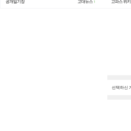
공개일기장
고대뉴스
고파스 위키
1
선택하신 