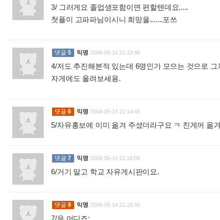
3/ 그러게요 졸업생포함이면 편할텐데요.....
첫플이 고파파님이시니 희망을.......포쓰
:
댓글
5
익명
2008-05-14 21:13:48
4/저도 추진해본적 있는데 6명인가 모으는 것으로 그쳐서..
자게에도 올려보세용.
:
댓글
6
익명
2008-05-14 21:14:45
5/자유홍보에 이미 옮겨 주셨더라구요 ㅋ 친게꺼 옮
댓글
7
익명
2008-05-14 21:16:08
6/거기 말고 학교 자유게시판이요.
:
댓글
8
익명
2008-05-14 21:18:34
7/음 어디죠;
: