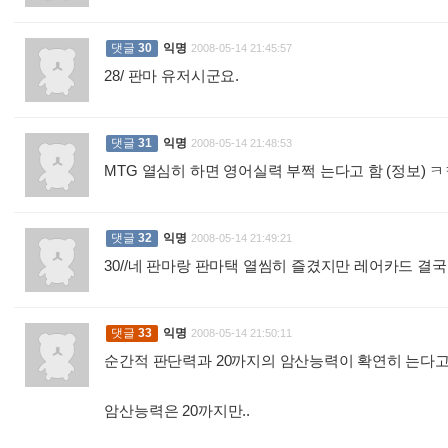
댓글
30
익명
2008-05-14 21:45:57
28/ 판마 유저시군요.
:
댓글
31
익명
2008-05-14 21:48:53
MTG 열심히 하면 영어실력 부쩍 는다고 함 (정보) 
댓글
32
익명
2008-05-14 21:49:21
30//네 판마랑 판마택 열씸히 즐겼지만 레어카드 결국
댓글
33
익명
2008-05-14 21:50:11
순간적 판단력과 20까지의 암산능력이 확연히 는다고
암산능력은 20까지만..
: