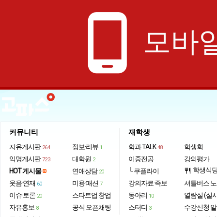
phone_android
모바일
커뮤니티
재학생
자유게시판
정보·리뷰
학과 TALK
학생회
264
1
48
익명게시판
대학원
이중전공
강의평가
723
2
학생식
HOT 게시물
연애상담
└ 쿠플라이
restaurant
20
웃음·연재
미용·패션
강의자료·족보
셔틀버스 
60
7
이슈·토론
스타트업·창업
동아리
열람실 (실
20
10
자유홍보
공식 오픈채팅
스터디
수강신청 
8
3