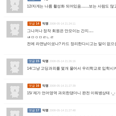
12/자게는 나름 활성화 되어있음........보는 사람도 많고.
댓글
14
익명
2008-05-14 21:24:11
그나저나 정작 회원은 안모이는 간지.....
ㄶㅁㅇㅁㄹㄴㄹ
전에 라면냥이셨나? 카드 정리한다시고는 말이 없으심..
댓글
15
익명
2008-05-14 21:26:16
14/그냥 고딩과외를 몇개 물어서 우리학교로 입학
댓글
16
익명
2008-05-14 21:27:39
15/ 제가 언어영역 과외한댔더니 완전 이뭐병상태 -_
댓글
17
익명
2008-05-14 21:27:48