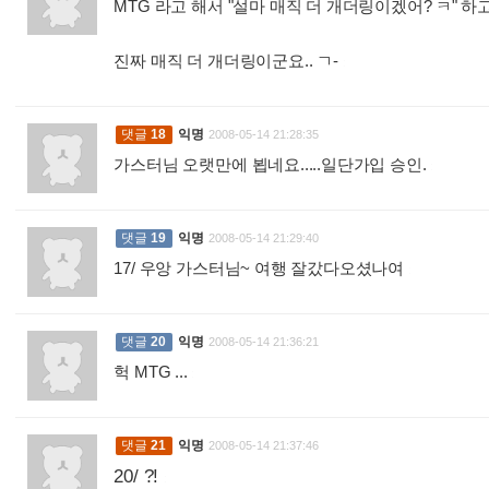
MTG 라고 해서 "설마 매직 더 개더링이겠어? ㅋ" 하
진짜 매직 더 개더링이군요.. ㄱ-
:
댓글
18
익명
2008-05-14 21:28:35
가스터님 오랫만에 뵙네요.....일단가입 승인.
:
댓글
19
익명
2008-05-14 21:29:40
17/ 우앙 가스터님~ 여행 잘갔다오셨나여
:
댓글
20
익명
2008-05-14 21:36:21
헉 MTG ...
:
댓글
21
익명
2008-05-14 21:37:46
20/ ?!
: