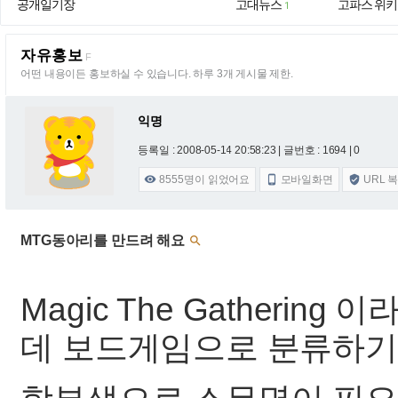
공개일기장
고대뉴스
고파스 위키
1
자유홍보
F
어떤 내용이든 홍보하실 수 있습니다. 하루 3개 게시물 제한.
익명
등록일 : 2008-05-14 20:58:23
| 글번호 : 1694 | 0
8555
명이 읽었어요
모바일화면
URL 



MTG동아리를 만드려 해요

Magic The Gatheri
데 보드게임으로 분류하기도 하