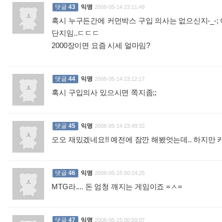
댓글
43
익명
2008-05-14 23:11:49
혹시 누구든간에 커먼박스 구입 의사는 없으신지-_-
단지임..ㄷㄷㄷ
2000장이면 요즘 시세 얼마임?
:
댓글
44
익명
2008-05-14 23:12:17
혹시 구입의사 있으시면 쪽지좀;;
:
댓글
45
익명
2008-05-14 23:49:32
오오 재밌겠네요!! 예전에 잠깐 해봤엇는데.. 하지만 
댓글
46
익명
2008-05-15 00:24:25
MTG라.... 돈 엄청 깨지는 게임이죠 =ㅅ=
:
댓글
47
익명
2008-05-15 00:59:07