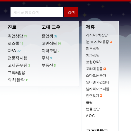
제휴
진로
고대 교우
라식 / 라섹 상담
취업상담
졸업생
19
32
눈·코·지 / 여유증
로스쿨
고민상담
14
19
피부 상담
CPA
지역모임
32
2
치과 상담
전문직 시험
주식
35
보험 Q & A
고시·공무원
부동산
3
5
고려대 원룸
교직&임용
스마트폰 특가
의·치·한·약
11
인터넷 가입센터
남자 헤어스타일
인연찾기
튤립
법률 상담
AOC