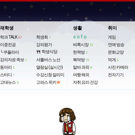
재학생
생활
취미
sofo
학과 TALK
학생회
게임
57
1
이중전공
강의평가
벼룩시장
연예·방송
12
학생식당
└ 쿠플라이
restaurant
헌책방
문화교양
2
강의자료·족보
셔틀버스 노선
복덕방
덕게
1
15
6
동아리
열람실 (실시간)
알바·과외
사진·카메라
5
8
스터디
수강신청 알리미
여행·해외
전자기기
1
고대뉴스
고파스 위키
자취·요리·건강
3