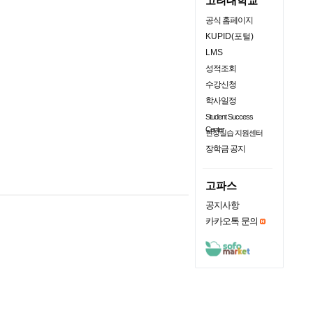
고려대학교
공식 홈페이지
KUPID(포털)
LMS
성적조회
수강신청
학사일정
Student Success
Center
현장실습 지원센터
장학금 공지
고파스
공지사항
카카오톡 문의