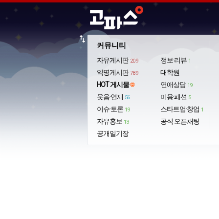
import_export
커뮤니티
자유게시판
정보·리뷰
209
1
익명게시판
대학원
789
HOT 게시물
연애상담
19
웃음·연재
미용·패션
56
5
이슈·토론
스타트업·창업
19
1
자유홍보
공식 오픈채팅
13
공개일기장