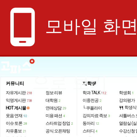
phone_android
모바일 화
으로 보기
커뮤니티
재학생
자유게시판
정보·리뷰
학과 TALK
학생회
218
112
1
익명게시판
대학원
이중전공
강의평가
738
2
2
학생식
HOT 게시물
연애상담
└ 쿠플라이
restaurant
29
웃음·연재
미용·패션
강의자료·족보
셔틀버스 
92
4
3
이슈·토론
스타트업·창업
동아리
열람실 (실
28
2
12
자유홍보
공식 오픈채팅
스터디
수강신청 
21
4