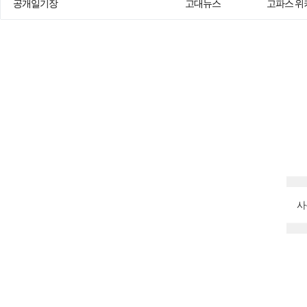
공개일기장
고대뉴스
고파스 위
사