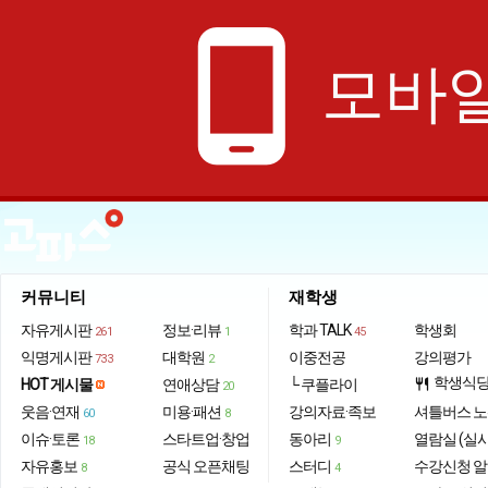
phone_android
모바일
커뮤니티
재학생
자유게시판
정보·리뷰
학과 TALK
학생회
261
1
45
익명게시판
대학원
이중전공
강의평가
733
2
학생식
HOT 게시물
연애상담
└ 쿠플라이
restaurant
20
웃음·연재
미용·패션
강의자료·족보
셔틀버스 
60
8
이슈·토론
스타트업·창업
동아리
열람실 (실
18
9
자유홍보
공식 오픈채팅
스터디
수강신청 
8
4