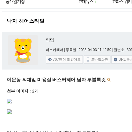
공개일기장
고대뉴스
고파스 위키
1
남자 헤어스타일
익명
버스커헤어 |
등록일 : 2025-04-03 11:42:50
| 글번호 : 309
767
명이 읽었어요
모바일화면
URL 복



이문동 외대앞 미용실 버스커헤어 남자 투블록컷

첨부 이미지 : 2개