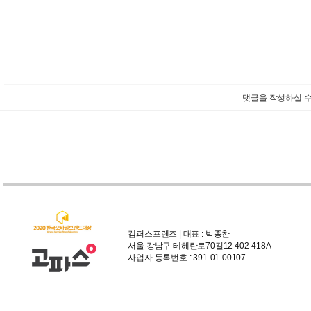
댓글을 작성하실 수
캠퍼스프렌즈 | 대표 : 박종찬
서울 강남구 테헤란로70길12 402-418A
사업자 등록번호 : 391-01-00107