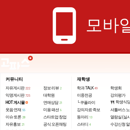
phone_android
모바일
커뮤니티
재학생
자유게시판
정보·리뷰
학과 TALK
학생회
222
2
49
익명게시판
대학원
이중전공
강의평가
725
학생식
HOT 게시물
연애상담
└ 쿠플라이
restaurant
21
웃음·연재
미용·패션
강의자료·족보
셔틀버스 
55
6
이슈·토론
스타트업·창업
동아리
열람실 (실
28
13
자유홍보
공식 오픈채팅
스터디
수강신청 
21
4