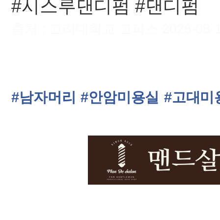
#시스루댄디펌 #댄디펌
출처 : 고려대학교 고파스 2026-08-10 
#남자머리
#안암미용실
#고대미