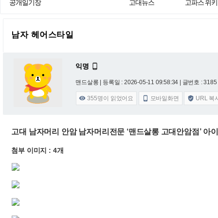
공개일기장
고대뉴스
고파스 위키
남자 헤어스타일
익명

맨드살롱 |
등록일 : 2026-05-11 09:58:34
| 글번호 : 3185 
355
명이 읽었어요
모바일화면
URL 복



고대 남자머리 안암 남자머리전문 ‘맨드살롱 고대안암점’ 아이
첨부 이미지 : 4개