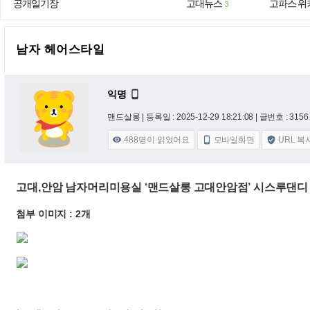
공개일기장
고대뉴스
고파스 위
3
남자 헤어스타일
익명

맨드살롱 |
등록일 : 2025-12-29 18:21:08
| 글번호 : 3156 
488
명이 읽었어요
모바일화면
URL 복



고대,안암 남자머리미용실 ‘맨드살롱 고대안암점’ 시스루댄디
첨부 이미지 : 2개