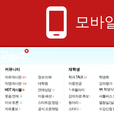
phone_android
모바일
커뮤니티
재학생
자유게시판
정보·리뷰
학과 TALK
학생회
201
59
익명게시판
대학원
이중전공
강의평가
728
학생식
HOT 게시물
연애상담
└ 쿠플라이
restaurant
12
웃음·연재
미용·패션
강의자료·족보
셔틀버스 
70
6
1
이슈·토론
스타트업·창업
동아리
열람실 (실
16
1
6
자유홍보
공식 오픈채팅
스터디
수강신청 
9
1