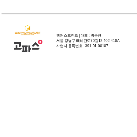
캠퍼스프렌즈 | 대표 : 박종찬
서울 강남구 테헤란로70길12 402-418A
사업자 등록번호 : 391-01-00107