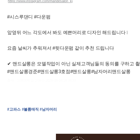
https://www.instagram.com/mandesalon_kj
#시스루댄디 #다운펌
앞옆뒤 어느 각도에서 봐도 예쁜머리로 디자인 해드립니다 ❕
요즘 날씨가 추워져서 #뒷다운펌 같이 추천 드립니다
✔ 맨드살롱은 모델작업이 아닌 실제고객님들의 동의를 구하고 
#맨드살롱경준#맨드살롱3호점#맨드살롱#남자머리맨드살롱
출처 : 고려대학교 고파스 2026-08-08 18:36:33:
#고파스
#볼륨매직
#남자머리