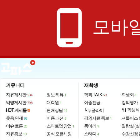
phone_android
모바일
커뮤니티
재학생
자유게시판
정보·리뷰
학과 TALK
학생회
234
1
59
1
익명게시판
대학원
이중전공
강의평가
798
1
학생식
HOT 게시물
연애상담
└ 쿠플라이
restaurant
19
웃음·연재
미용·패션
강의자료·족보
셔틀버스 
93
5
1
이슈·토론
스타트업·창업
동아리
열람실 (실
20
1
9
자유홍보
공식 오픈채팅
스터디
수강신청 
13
4