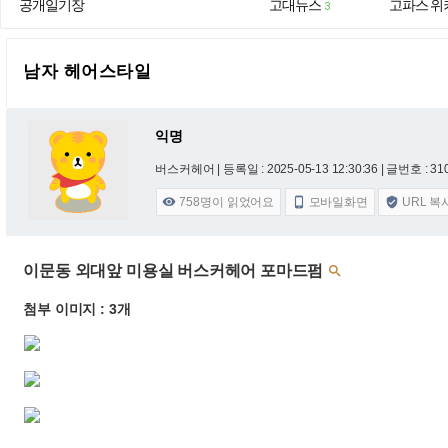
공개일기장
고대뉴스
고파스 위
3
남자 헤어스타일
익명
버스커헤어 |
등록일 : 2025-05-13 12:30:36
| 글번호 : 310
758
명이 읽었어요
모바일화면
URL 복



이문동 외대앞 미용실 버스커헤어 포마드펌

첨부 이미지 : 3개