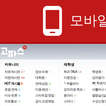
phone_android
모바일
커뮤니티
재학생
자유게시판
정보·리뷰
학과 TALK
학생회
217
1
121
1
익명게시판
대학원
이중전공
강의평가
788
2
3
학생식
HOT 게시물
연애상담
└ 쿠플라이
restaurant
25
웃음·연재
미용·패션
강의자료·족보
셔틀버스 
92
9
4
이슈·토론
스타트업·창업
동아리
열람실 (실
34
1
10
자유홍보
공식 오픈채팅
스터디
수강신청 
19
2