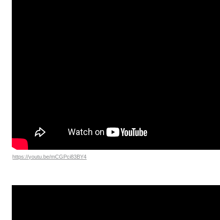
https://youtu.be/mCGPci83BY4