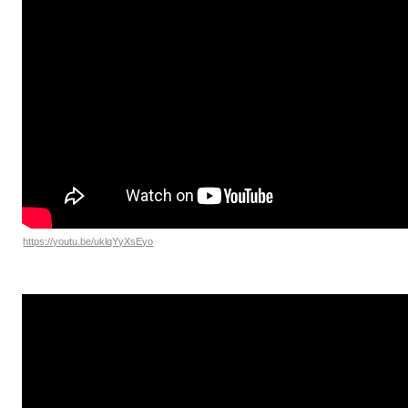
https://youtu.be/uklqYyXsEyo