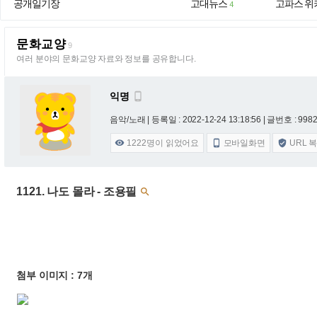
공개일기장
고대뉴스
고파스 위
4
문화교양
9
여러 분야의 문화교양 자료와 정보를 공유합니다.
익명

음악/노래 |
등록일 : 2022-12-24 13:18:56
| 글번호 : 9982 
1222
명이 읽었어요
모바일화면
URL 



1121. 나도 몰라 - 조용필

첨부 이미지 : 7개