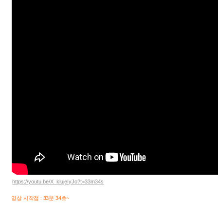
https://youtu.be/X_klujeIyJo?t=33m34s
영상 시작점 : 33분 34초~