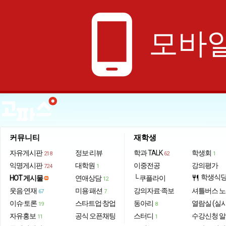
phone_android
모바일
커뮤니티
재학생
자유게시판
정보·리뷰
학과 TALK
학생회
218
62
1
익명게시판
대학원
이중전공
강의평가
724
1
학생식
HOT 게시물
연애상담
└ 쿠플라이
restaurant
12
웃음·연재
미용·패션
강의자료·족보
셔틀버스 
67
7
이슈·토론
스타트업·창업
동아리
열람실 (실
19
8
자유홍보
공식 오픈채팅
스터디
수강신청 
11
1