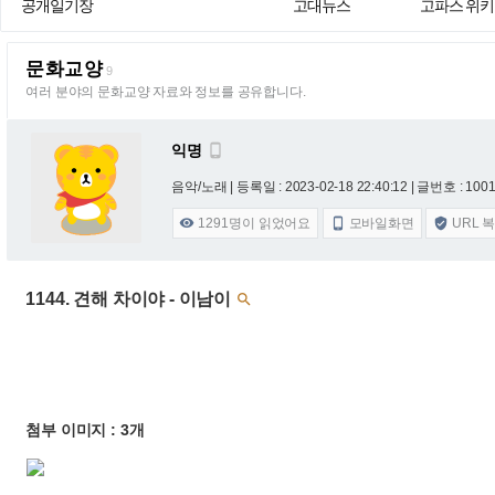
공개일기장
고대뉴스
고파스 위키
문화교양
9
여러 분야의 문화교양 자료와 정보를 공유합니다.
익명

음악/노래 |
등록일 : 2023-02-18 22:40:12
| 글번호 : 10010
1291
명이 읽었어요
모바일화면
URL 



1144. 견해 차이야 - 이남이

첨부 이미지 : 3개