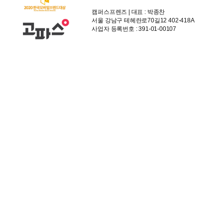
캠퍼스프렌즈 | 대표 : 박종찬
서울 강남구 테헤란로70길12 402-418A
사업자 등록번호 : 391-01-00107