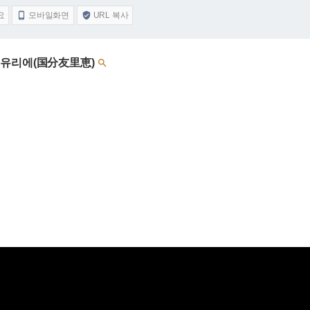
요
모바일화면
URL 복사


- 코쿠부 유리에(国分友里恵)
