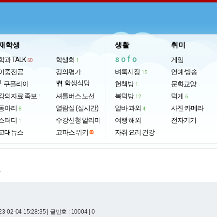
재학생
생활
취미
sofo
학과 TALK
학생회
게임
60
1
이중전공
강의평가
벼룩시장
연예·방송
15
학생식당
└ 쿠플라이
restaurant
헌책방
문화교양
1
강의자료·족보
셔틀버스 노선
복덕방
덕게
1
12
6
동아리
열람실 (실시간)
알바·과외
사진·카메라
8
4
스터디
수강신청 알리미
여행·해외
전자기기
1
고대뉴스
고파스 위키
자취·요리·건강
.
3-02-04 15:28:35
| 글번호 : 10004 | 0