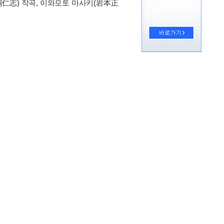
羽場仁志) 작곡, 이와모토 마사키(岩本正