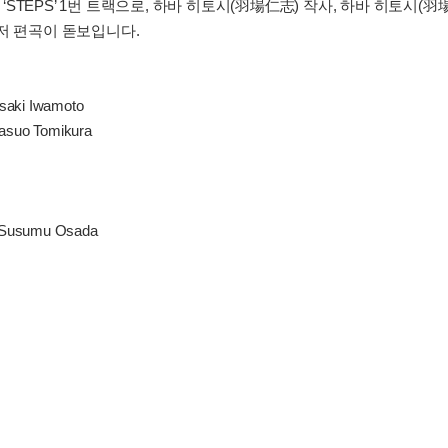
‘STEPS’ 1번 트랙으로, 하바 히토시(羽場仁志) 작사, 하바 히토시(
저 편곡이 돋보입니다.
saki Iwamoto
Yasuo Tomikura
a, Susumu Osada