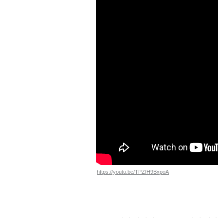
https://youtu.be/TPZfH9BxpoA