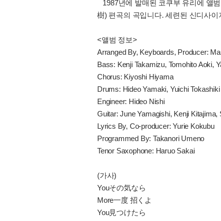
1987년에 발매된 코쿠부 유리에 앨범 
樹) 편곡의 곡입니다. 세련된 신디사이
<앨범 정보>
Arranged By, Keyboards, Producer: Ma
Bass: Kenji Takamizu, Tomohito Aoki, 
Chorus: Kiyoshi Hiyama
Drums: Hideo Yamaki, Yuichi Tokashiki
Engineer: Hideo Nishi
Guitar: June Yamagishi, Kenji Kitajim
Lyrics By, Co-producer: Yurie Kokubu
Programmed By: Takanori Umeno
Tenor Saxophone: Haruo Sakai
(가사)
Youその気なら
More一度 招くよ
You見つけたら