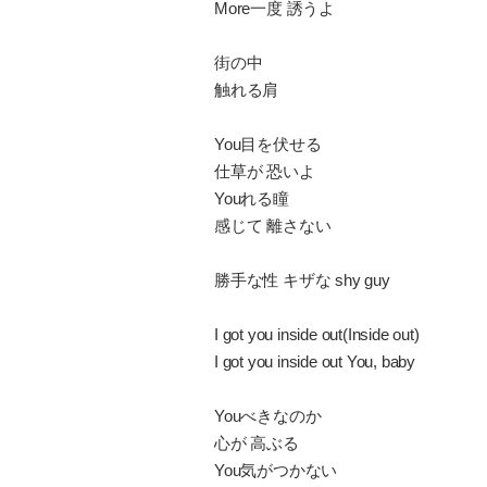
More一度 誘うよ
街の中
触れる肩
You目を伏せる
仕草が 恐いよ
Youれる瞳
感じて 離さない
勝手な性 キザな shy guy
I got you inside out(Inside out)
I got you inside out You, baby
Youべきなのか
心が 高ぶる
You気がつかない