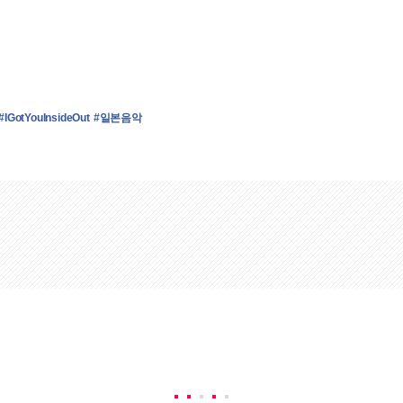
#IGotYouInsideOut
#일본음악