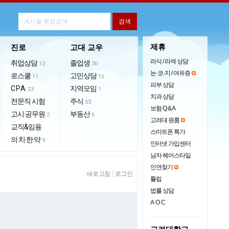
제휴
진로
고대 교우
라식 / 라섹 상담
취업상담
졸업생
13
30
눈·코·지 / 여유증
로스쿨
고민상담
11
16
피부 상담
CPA
지역모임
23
1
치과 상담
전문직 시험
주식
53
보험 Q & A
고시·공무원
부동산
2
6
고려대 원룸
교직&임용
스마트폰 특가
의·치·한·약
9
인터넷 가입센터
남자 헤어스타일
인연찾기
새로고침
|
로그인
튤립
법률 상담
AOC