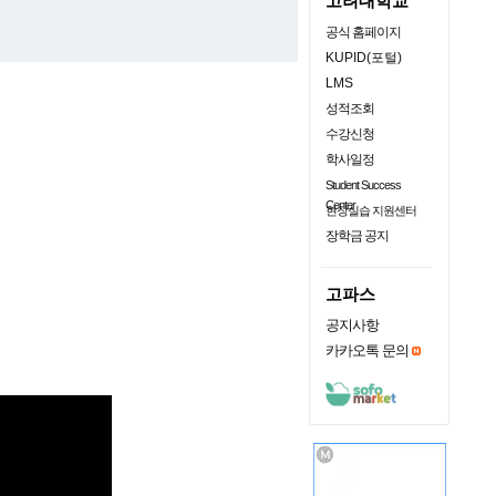
고려대학교
공식 홈페이지
KUPID(포털)
LMS
성적조회
수강신청
학사일정
Student Success
Center
현장실습 지원센터
장학금 공지
고파스
공지사항
카카오톡 문의