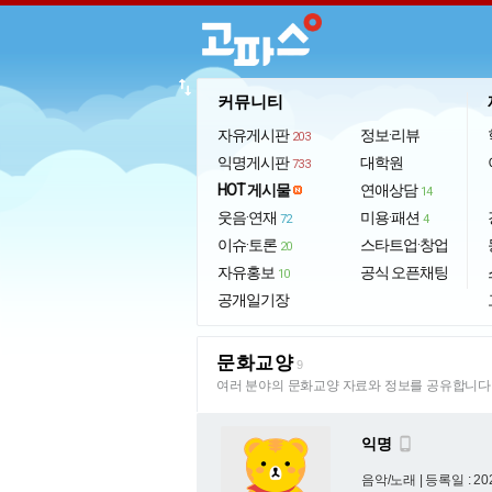
import_export
커뮤니티
자유게시판
정보·리뷰
203
익명게시판
대학원
733
HOT 게시물
연애상담
14
웃음·연재
미용·패션
72
4
이슈·토론
스타트업·창업
20
자유홍보
공식 오픈채팅
10
공개일기장
문화교양
9
여러 분야의 문화교양 자료와 정보를 공유합니다
익명

음악/노래 |
등록일 : 202