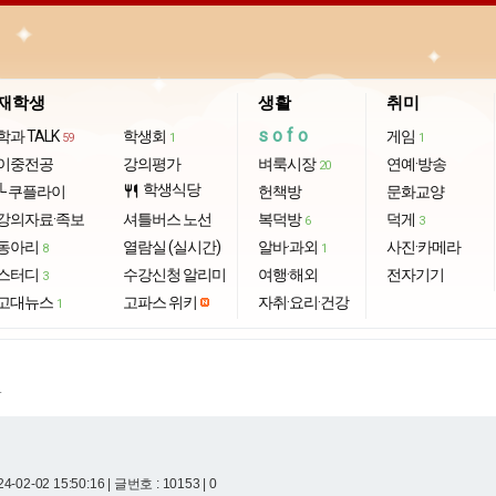
재학생
생활
취미
sofo
학과 TALK
학생회
게임
59
1
1
이중전공
강의평가
벼룩시장
연예·방송
20
학생식당
└ 쿠플라이
restaurant
헌책방
문화교양
강의자료·족보
셔틀버스 노선
복덕방
덕게
6
3
동아리
열람실 (실시간)
알바·과외
사진·카메라
8
1
스터디
수강신청 알리미
여행·해외
전자기기
3
고대뉴스
고파스 위키
자취·요리·건강
1
.
4-02-02 15:50:16
| 글번호 : 10153 | 0