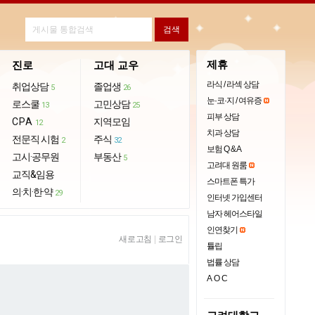
제휴
진로
고대 교우
라식 / 라섹 상담
취업상담
졸업생
5
26
눈·코·지 / 여유증
로스쿨
고민상담
13
25
피부 상담
CPA
지역모임
12
치과 상담
전문직 시험
주식
2
32
보험 Q & A
고시·공무원
부동산
5
고려대 원룸
교직&임용
스마트폰 특가
의·치·한·약
29
인터넷 가입센터
남자 헤어스타일
인연찾기
새로고침
|
로그인
튤립
법률 상담
AOC