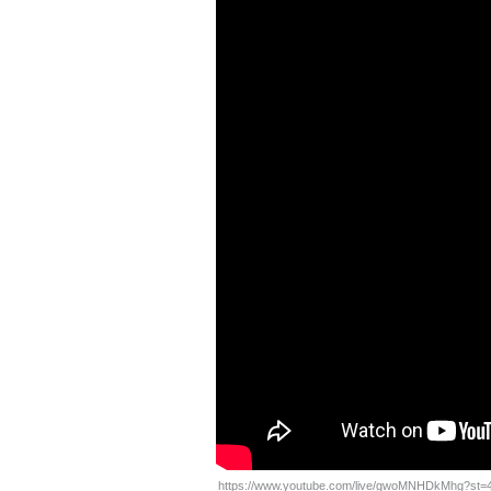
https://www.youtube.com/live/gwoMNHDkMhg?st