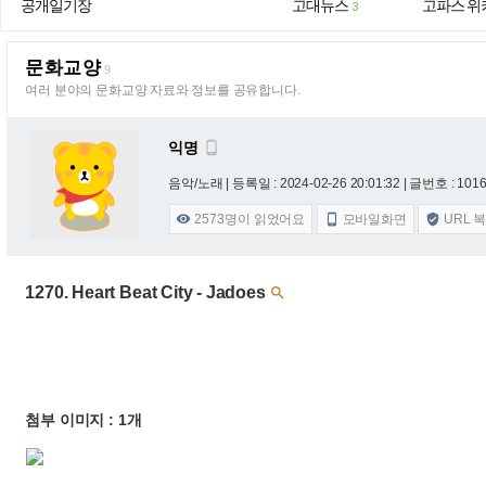
공개일기장
고대뉴스
고파스 위
3
문화교양
9
여러 분야의 문화교양 자료와 정보를 공유합니다.
익명

음악/노래 |
등록일 : 2024-02-26 20:01:32
| 글번호 : 10161
2573
명이 읽었어요
모바일화면
URL 



1270. Heart Beat City - Jadoes

첨부 이미지 : 1개