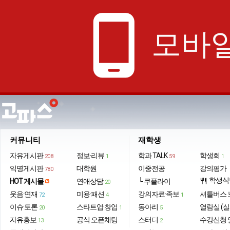
phone_android
모바일
커뮤니티
재학생
자유게시판
정보·리뷰
학과 TALK
학생회
208
1
59
1
익명게시판
대학원
이중전공
강의평가
780
학생식
HOT 게시물
연애상담
└ 쿠플라이
restaurant
20
웃음·연재
미용·패션
강의자료·족보
셔틀버스 
72
4
1
이슈·토론
스타트업·창업
동아리
열람실 (실
20
1
5
자유홍보
공식 오픈채팅
스터디
수강신청 
13
2