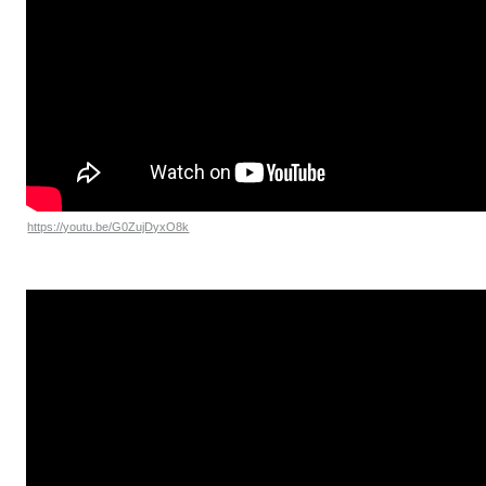
https://youtu.be/G0ZujDyxO8k