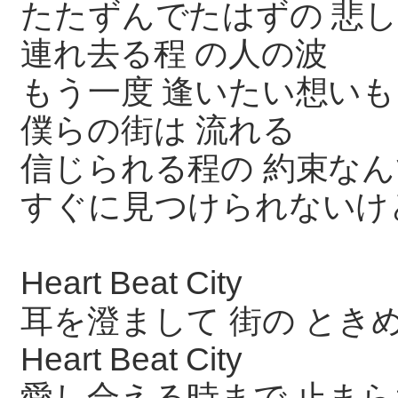
たたずんでたはずの 悲
連れ去る程 の人の波
もう一度 逢いたい想いも
僕らの街は 流れる
信じられる程の 約束なん
すぐに見つけられないけ
Heart Beat City
耳を澄まして 街の とき
Heart Beat City
愛し合える時まで 止ま