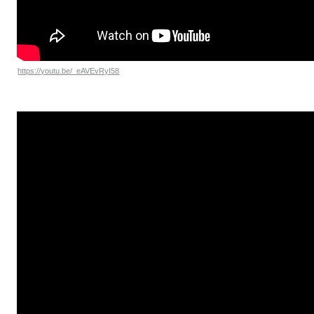
https://youtu.be/_eAVEvRyI58