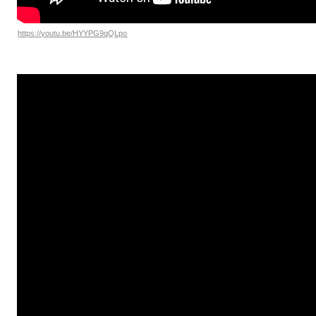
https://youtu.be/HYYPG9qQLpo