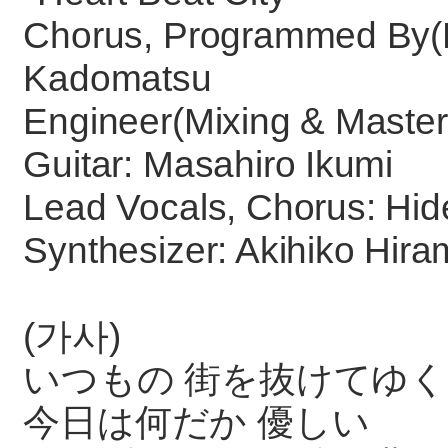
Chorus, Programmed By(R
Kadomatsu
Engineer(Mixing & Master
Guitar: Masahiro Ikumi
Lead Vocals, Chorus: Hid
Synthesizer: Akihiko Hira
(가사)
いつもの 街を抜けてゆ
今日は何だか 優しい