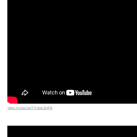
https://youtu.be/T7c6wL5UFl4