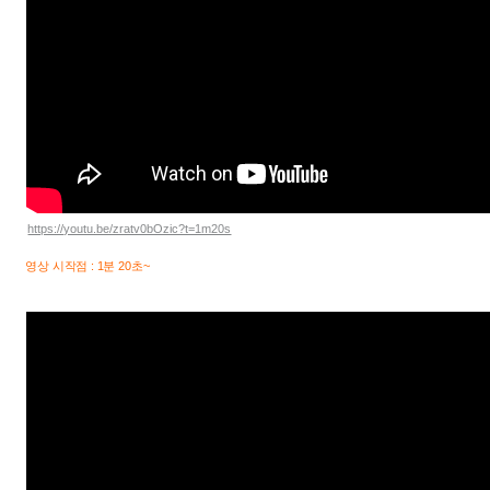
https://youtu.be/zratv0bOzic?t=1m20s
영상 시작점 : 1분 20초~