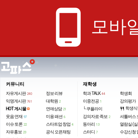
phone_android
모바일
커뮤니티
재학생
자유게시판
정보·리뷰
학과 TALK
학생회
240
44
익명게시판
대학원
이중전공
강의평가
761
2
1
학생식
HOT 게시물
연애상담
└ 쿠플라이
restaurant
21
웃음·연재
미용·패션
강의자료·족보
셔틀버스 
97
6
2
이슈·토론
스타트업·창업
동아리
열람실 (실
22
4
13
자유홍보
공식 오픈채팅
스터디
수강신청 
23
7