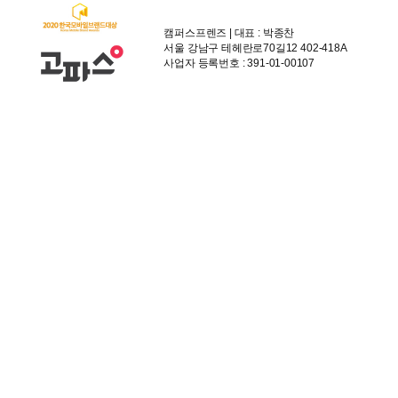
캠퍼스프렌즈 | 대표 : 박종찬
서울 강남구 테헤란로70길12 402-418A
사업자 등록번호 : 391-01-00107