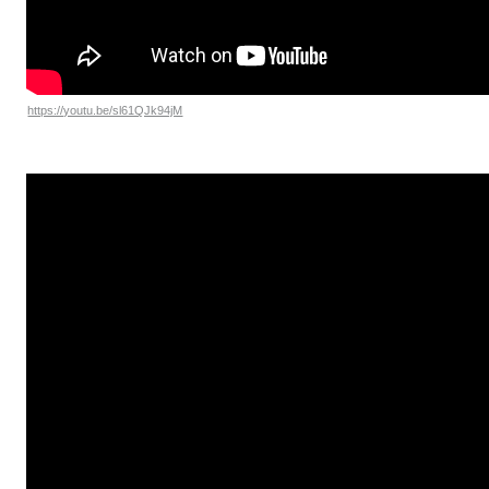
https://youtu.be/sl61QJk94jM