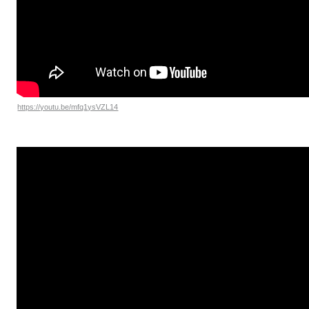
https://youtu.be/mfq1ysVZL14