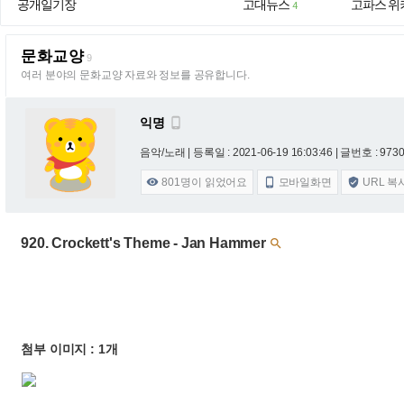
공개일기장
고대뉴스
고파스 위
4
문화교양
9
여러 분야의 문화교양 자료와 정보를 공유합니다.
익명

음악/노래 |
등록일 : 2021-06-19 16:03:46
| 글번호 : 9730 
801
명이 읽었어요
모바일화면
URL 복



920. Crockett's Theme - Jan Hammer

첨부 이미지 : 1개