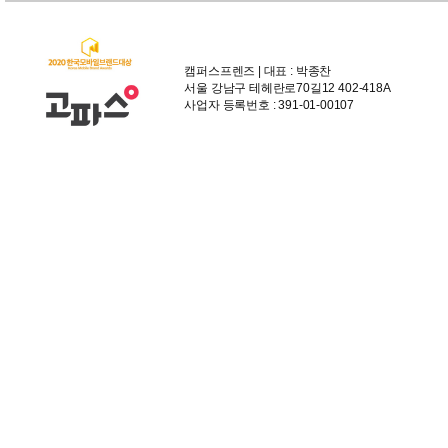
캠퍼스프렌즈 | 대표 : 박종찬
서울 강남구 테헤란로70길12 402-418A
사업자 등록번호 : 391-01-00107