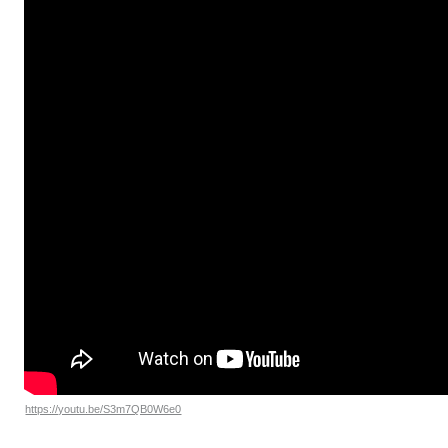
https://youtu.be/S3m7QB0W6e0