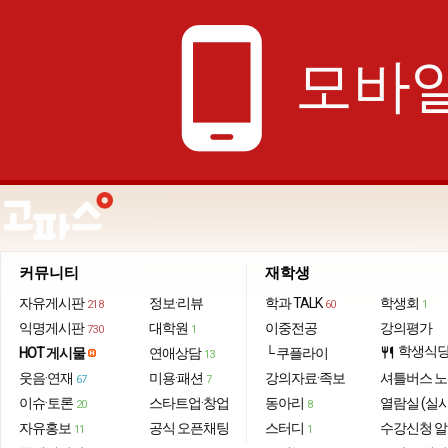
phone_android
모바일
커뮤니티
재학생
자유게시판
정보·리뷰
학과 TALK
학생회
218
60
1
익명게시판
대학원
이중전공
강의평가
730
1
학생식
HOT 게시물
연애상담
└ 쿠플라이
restaurant
13
웃음·연재
미용·패션
강의자료·족보
셔틀버스 
67
7
이슈·토론
스타트업·창업
동아리
열람실 (실
20
8
자유홍보
공식 오픈채팅
스터디
수강신청 
11
1