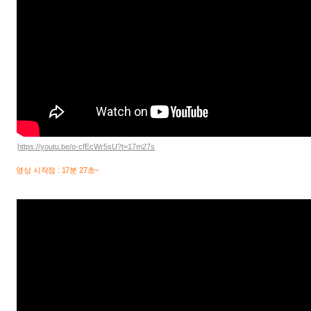
https://youtu.be/o-cfEcWr5sU?t=17m27s
영상 시작점 : 17분 27초~