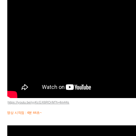
https://youtu.be/yyKcGX6ROrM?t=4m44s
영상 시작점 : 4분 44초~