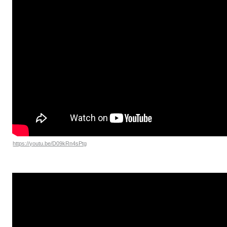
https://youtu.be/D09kRn4sPtg