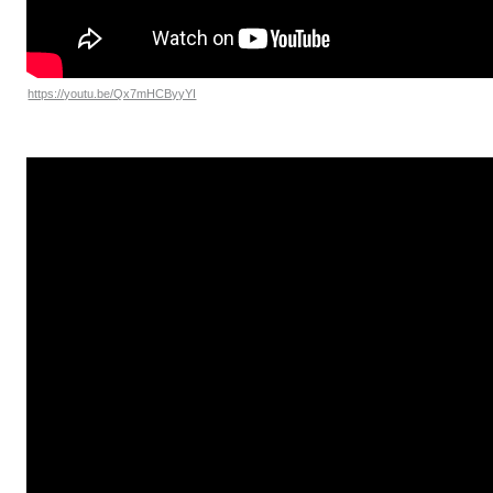
https://youtu.be/Qx7mHCByyYI