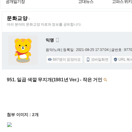
공개일기장
고대뉴스
고파스 위키
문화교양
9
여러 분야의 문화교양 자료와 정보를 공유합니다.
익명

음악/노래 |
등록일 : 2021-08-25 17:37:04
| 글번호 : 9770 
887
명이 읽었어요
모바일화면
URL 복



951. 일곱 색깔 무지개(1981년 Ver.) - 작은 거인

첨부 이미지 : 2개