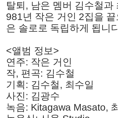
탈퇴, 남은 멤버 김수철과
981년 작은 거인 2집을
은 솔로로 독립하게 됩니다
<앨범 정보>
연주: 작은 거인
작, 편곡: 김수철
기획: 김수철, 최수일
사진: 김광수
녹음: Kitagawa Masato,