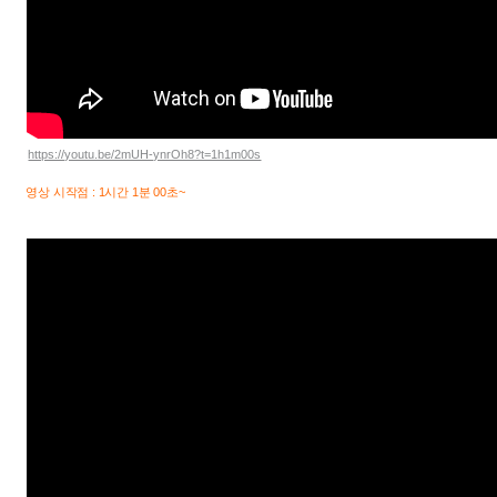
https://youtu.be/2mUH-ynrOh8?t=1h1m00s
영상 시작점 : 1시간 1분 00초~