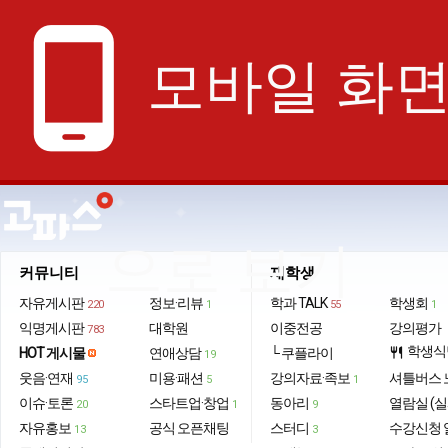
phone_android
모바일 화
으로 보기
커뮤니티
재학생
자유게시판
정보·리뷰
학과 TALK
학생회
220
1
55
1
익명게시판
대학원
이중전공
강의평가
783
학생식
HOT 게시물
연애상담
└ 쿠플라이
restaurant
19
웃음·연재
미용·패션
강의자료·족보
셔틀버스 
95
5
1
이슈·토론
스타트업·창업
동아리
열람실 (실
20
1
9
자유홍보
공식 오픈채팅
스터디
수강신청 
13
3