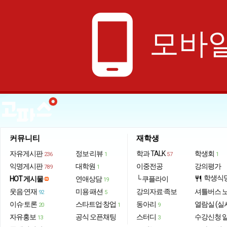
phone_android
모바일
커뮤니티
재학생
자유게시판
정보·리뷰
학과 TALK
학생회
236
1
57
1
익명게시판
대학원
이중전공
강의평가
789
1
학생식
HOT 게시물
연애상담
└ 쿠플라이
restaurant
19
웃음·연재
미용·패션
강의자료·족보
셔틀버스 
92
5
이슈·토론
스타트업·창업
동아리
열람실 (실
20
1
9
자유홍보
공식 오픈채팅
스터디
수강신청 
13
3