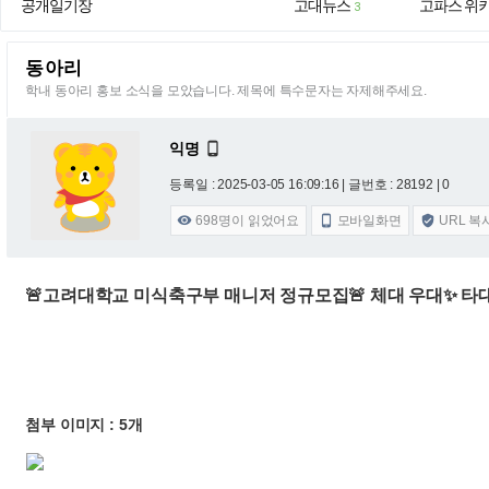
공개일기장
고대뉴스
고파스 위
3
동아리
학내 동아리 홍보 소식을 모았습니다. 제목에 특수문자는 자제해주세요.
익명

등록일 : 2025-03-05 16:09:16
| 글번호 : 28192 | 0
698
명이 읽었어요
모바일화면
URL 복



🚨고려대학교 미식축구부 매니저 정규모집🚨 체대 우대✨ 타대
첨부 이미지 : 5개