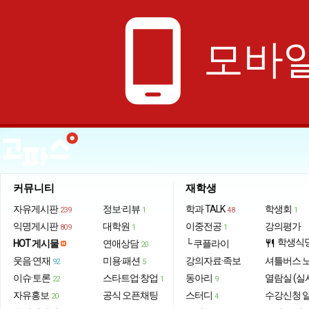
phone_android
모바일
커뮤니티
재학생
자유게시판
정보·리뷰
학과 TALK
학생회
239
1
48
1
익명게시판
대학원
이중전공
강의평가
809
1
1
학생식
HOT 게시물
연애상담
└ 쿠플라이
restaurant
20
웃음·연재
미용·패션
강의자료·족보
셔틀버스 
92
5
이슈·토론
스타트업·창업
동아리
열람실 (실
22
1
9
자유홍보
공식 오픈채팅
스터디
수강신청 
20
4