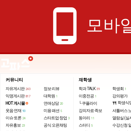
phone_android
모바일
커뮤니티
재학생
자유게시판
정보·리뷰
학과 TALK
학생회
243
39
1
익명게시판
대학원
이중전공
강의평가
817
1
1
학생식
HOT 게시물
연애상담
└ 쿠플라이
restaurant
20
웃음·연재
미용·패션
강의자료·족보
셔틀버스 
90
5
이슈·토론
스타트업·창업
동아리
열람실 (실
24
3
11
자유홍보
공식 오픈채팅
스터디
수강신청 
23
5