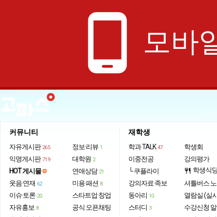
phone_android
모바일
커뮤니티
재학생
자유게시판
정보·리뷰
학과 TALK
학생회
265
1
47
익명게시판
대학원
이중전공
강의평가
719
2
학생식
HOT 게시물
연애상담
└ 쿠플라이
restaurant
21
웃음·연재
미용·패션
강의자료·족보
셔틀버스 
62
8
이슈·토론
스타트업·창업
동아리
열람실 (실
20
10
자유홍보
공식 오픈채팅
스터디
수강신청 
8
3