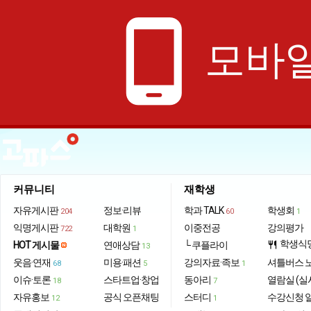
phone_android
모바일
커뮤니티
재학생
자유게시판
정보·리뷰
학과 TALK
학생회
204
60
1
익명게시판
대학원
이중전공
강의평가
722
1
학생식
HOT 게시물
연애상담
└ 쿠플라이
restaurant
13
웃음·연재
미용·패션
강의자료·족보
셔틀버스 
68
5
1
이슈·토론
스타트업·창업
동아리
열람실 (실
18
7
자유홍보
공식 오픈채팅
스터디
수강신청 
12
1