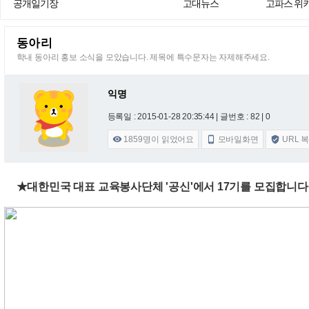
공개일기장
고대뉴스
고파스 위
동아리
학내 동아리 홍보 소식을 모았습니다. 제목에 특수문자는 자제해주세요.
익명
등록일 : 2015-01-28 20:35:44
| 글번호 : 82 | 0
1859
명이 읽었어요
모바일화면
URL 



★대한민국 대표 교육봉사단체 '공신'에서 17기를 모집합니다