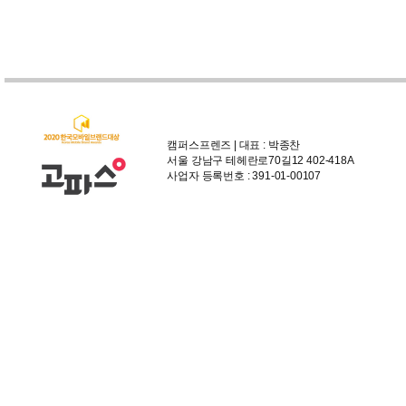
캠퍼스프렌즈 | 대표 : 박종찬
서울 강남구 테헤란로70길12 402-418A
사업자 등록번호 : 391-01-00107