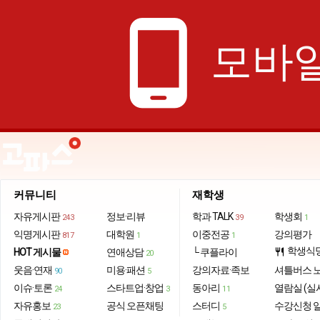
phone_android
모바일
커뮤니티
재학생
자유게시판
정보·리뷰
학과 TALK
학생회
243
39
1
익명게시판
대학원
이중전공
강의평가
817
1
1
학생식
HOT 게시물
연애상담
└ 쿠플라이
restaurant
20
웃음·연재
미용·패션
강의자료·족보
셔틀버스 
90
5
이슈·토론
스타트업·창업
동아리
열람실 (실
24
3
11
자유홍보
공식 오픈채팅
스터디
수강신청 
23
5