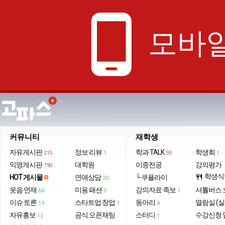
phone_android
모바일
커뮤니티
재학생
자유게시판
정보·리뷰
학과 TALK
학생회
215
1
59
1
익명게시판
대학원
이중전공
강의평가
790
학생식
HOT 게시물
연애상담
└ 쿠플라이
restaurant
20
웃음·연재
미용·패션
강의자료·족보
셔틀버스 
60
5
1
이슈·토론
스타트업·창업
동아리
열람실 (실
19
1
4
자유홍보
공식 오픈채팅
스터디
수강신청 
12
1