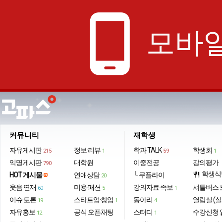
phone_android
모바일
커뮤니티
재학생
자유게시판
정보·리뷰
학과 TALK
학생회
215
1
59
1
익명게시판
대학원
이중전공
강의평가
790
학생식
HOT 게시물
연애상담
└ 쿠플라이
restaurant
20
웃음·연재
미용·패션
강의자료·족보
셔틀버스 
60
5
1
이슈·토론
스타트업·창업
동아리
열람실 (실
19
1
4
자유홍보
공식 오픈채팅
스터디
수강신청 
12
1