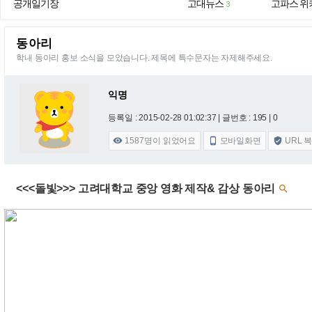
공개일기장
고대뉴스
고파스 위
3
동아리
학내 동아리 홍보 소식을 모았습니다. 제목에 특수문자는 자제해주세요.
익명
등록일 : 2015-02-28 01:02:37
| 글번호 : 195 | 0
1587
명이 읽었어요
모바일화면
URL 



<<<돌빛>>> 고려대학교 중앙 영화 제작& 감상 동아리
