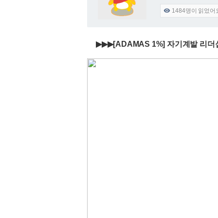
1484
명이 읽었어

▶▶▶[ADAMAS 1%] 자기계발 리