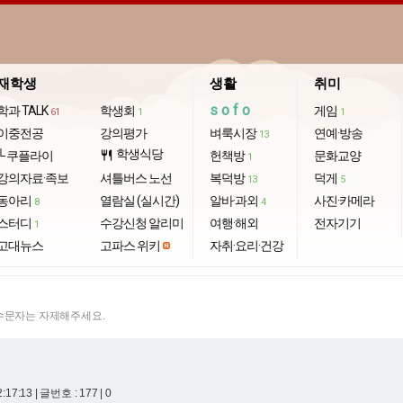
재학생
생활
취미
sofo
학과 TALK
학생회
게임
61
1
1
이중전공
강의평가
벼룩시장
연예·방송
13
학생식당
└ 쿠플라이
restaurant
헌책방
문화교양
1
강의자료·족보
셔틀버스 노선
복덕방
덕게
13
5
동아리
열람실 (실시간)
알바·과외
사진·카메라
8
4
스터디
수강신청 알리미
여행·해외
전자기기
1
고대뉴스
고파스 위키
자취·요리·건강
특수문자는 자제해주세요.
2:17:13
| 글번호 : 177 | 0