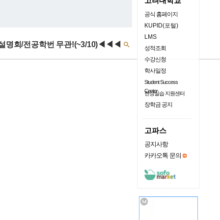
고려대학교
공식 홈페이지
KUPID(포털)
LMS
설명회/전공학번 무관!(~3/10)◀◀◀

성적조회
수강신청
학사일정
Student Success
Center
현장실습 지원센터
장학금 공지
고파스
공지사항
카카오톡 문의