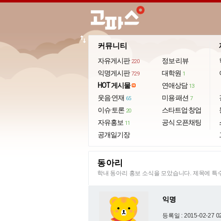
import_export
커뮤니티
자유게시판
정보·리뷰
220
익명게시판
대학원
729
1
HOT 게시물
연애상담
13
웃음·연재
미용·패션
65
7
이슈·토론
스타트업·창업
20
자유홍보
공식 오픈채팅
11
공개일기장
동아리
학내 동아리 홍보 소식을 모았습니다. 제목에 
익명
등록일 : 2015-02-27 0