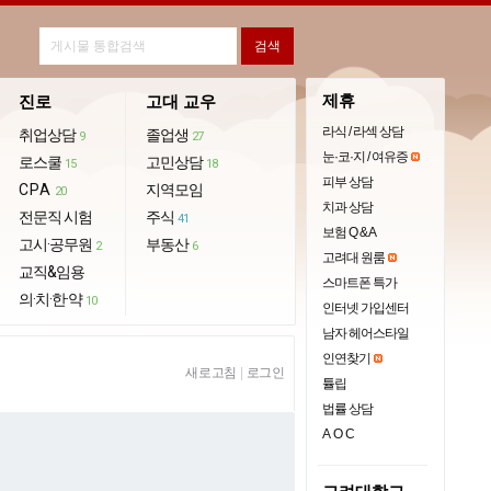
제휴
진로
고대 교우
라식 / 라섹 상담
취업상담
졸업생
9
27
눈·코·지 / 여유증
로스쿨
고민상담
15
18
피부 상담
CPA
지역모임
20
치과 상담
전문직 시험
주식
41
보험 Q & A
고시·공무원
부동산
2
6
고려대 원룸
교직&임용
스마트폰 특가
의·치·한·약
10
인터넷 가입센터
남자 헤어스타일
인연찾기
새로고침
|
로그인
튤립
법률 상담
AOC