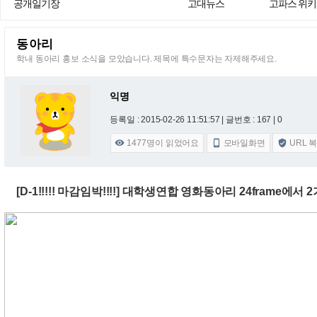
공개일기장
고대뉴스
고파스 위키
동아리
학내 동아리 홍보 소식을 모았습니다. 제목에 특수문자는 자제해주세요.
익명
등록일 : 2015-02-26 11:51:57
| 글번호 : 167 | 0
1477
명이 읽었어요
모바일화면
URL 



[D-1!!!!! 마감임박!!!!] 대학생연합 영화동아리 24frame에서 