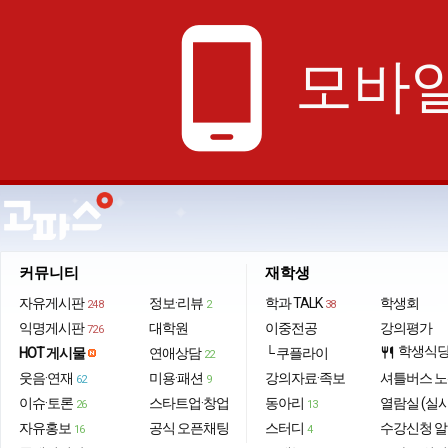
phone_android
모바일
커뮤니티
재학생
자유게시판
정보·리뷰
학과 TALK
학생회
248
2
38
익명게시판
대학원
이중전공
강의평가
726
학생식
HOT 게시물
연애상담
└ 쿠플라이
restaurant
22
웃음·연재
미용·패션
강의자료·족보
셔틀버스 
62
9
이슈·토론
스타트업·창업
동아리
열람실 (실
26
13
자유홍보
공식 오픈채팅
스터디
수강신청 
16
4