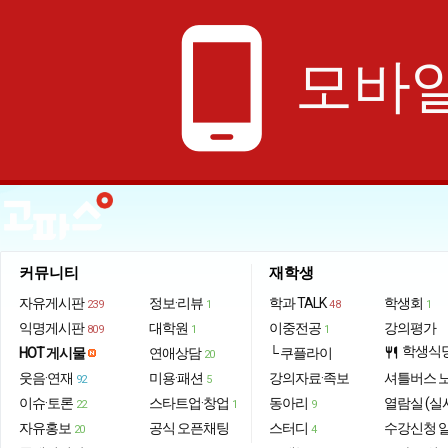
phone_android
모바일
커뮤니티
재학생
자유게시판
정보·리뷰
학과 TALK
학생회
239
1
48
1
익명게시판
대학원
이중전공
강의평가
809
1
1
학생식
HOT 게시물
연애상담
└ 쿠플라이
restaurant
20
웃음·연재
미용·패션
강의자료·족보
셔틀버스 
92
5
이슈·토론
스타트업·창업
동아리
열람실 (실
22
1
9
자유홍보
공식 오픈채팅
스터디
수강신청 
20
4