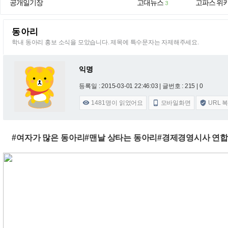
공개일기장
고대뉴스
고파스 위
3
동아리
학내 동아리 홍보 소식을 모았습니다. 제목에 특수문자는 자제해주세요.
익명
등록일 : 2015-03-01 22:46:03
| 글번호 : 215 | 0
1481
명이 읽었어요
모바일화면
URL 



#여자가 많은 동아리#맨날 상타는 동아리#경제경영시사 연합동아