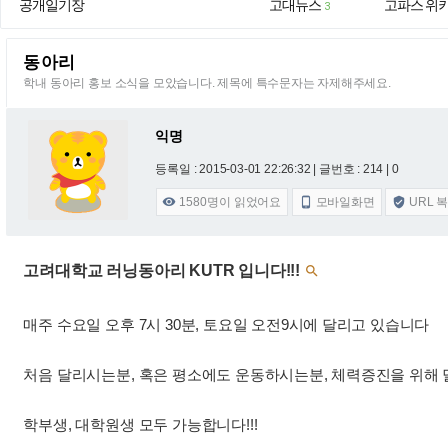
공개일기장
고대뉴스
고파스 위
3
동아리
학내 동아리 홍보 소식을 모았습니다. 제목에 특수문자는 자제해주세요.
익명
등록일 : 2015-03-01 22:26:32
| 글번호 : 214 | 0
1580
명이 읽었어요
모바일화면
URL 



고려대학교 러닝동아리 KUTR 입니다!!!

매주 수요일 오후 7시 30분, 토요일 오전9시에 달리고 있습니다
처음 달리시는분, 혹은 평소에도 운동하시는분, 체력증진을 위해
학부생, 대학원생 모두 가능합니다!!!