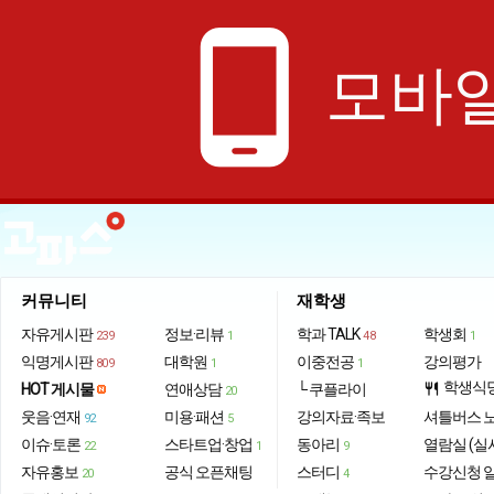
phone_android
모바일
커뮤니티
재학생
자유게시판
정보·리뷰
학과 TALK
학생회
239
1
48
1
익명게시판
대학원
이중전공
강의평가
809
1
1
학생식
HOT 게시물
연애상담
└ 쿠플라이
restaurant
20
웃음·연재
미용·패션
강의자료·족보
셔틀버스 
92
5
이슈·토론
스타트업·창업
동아리
열람실 (실
22
1
9
자유홍보
공식 오픈채팅
스터디
수강신청 
20
4